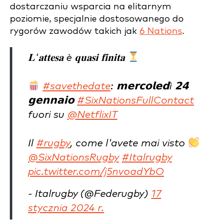
dostarczaniu wsparcia na elitarnym
poziomie, specjalnie dostosowanego do
rygorów zawodów takich jak
6 Nations
.
𝐋'𝐚𝐭𝐭𝐞𝐬𝐚 è 𝐪𝐮𝐚𝐬𝐢 𝐟𝐢𝐧𝐢𝐭𝐚
#savethedate
: 𝗺𝗲𝗿𝗰𝗼𝗹𝗲𝗱ì 𝟮𝟰
𝗴𝗲𝗻𝗻𝗮𝗶𝗼
#SixNationsFullContact
fuori su
@NetflixIT
Il
#rugby
, come l'avete mai visto
@SixNationsRugby
#Italrugby
pic.twitter.com/j5nvoadYbO
- Italrugby (@Federugby)
17
stycznia 2024 r.