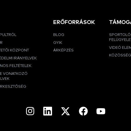
ERŐFORRÁSOK
TÁMOG
APULTRÓL
BLOG
SPORTOLÓ
FELÜGYELE
ER
GYIK
VIDEÓ ELE
TETŐI KÖZPONT
ÁRKÉPZÉS
KÖZÖSSÉ
DELMI IRÁNYELVEK
NOS FELTÉTELEK
RE VONATKOZÓ
ELVEK
ERKESZTŐSÉG