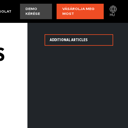
DEMO
VÁSÁROLJA MEG
SOLAT
KÉRÉSE
MOST
HU
ADDITIONAL ARTICLES
S