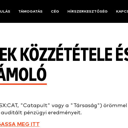
ULÁS
TÁMOGATÁS
CÉG
HÍRSZERKESZTŐSÉG
KAPC
EK KÖZZÉTÉTELE É
ÁMOLÓ
ASX:CAT, "Catapult" vagy a "Társaság") örömmel
) auditált pénzügyi eredményeit.
ASSA MEG ITT