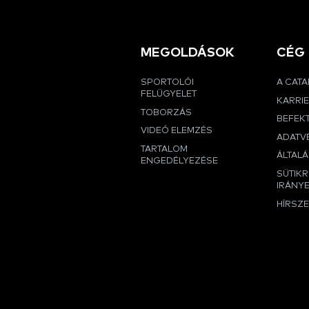
MEGOLDÁSOK
CÉG
SPORTOLÓI
A CAT
FELÜGYELET
KARRI
TOBORZÁS
BEFEK
VIDEÓ ELEMZÉS
ADATVÉ
TARTALOM
ÁLTALÁ
ENGEDÉLYEZÉSE
SÜTIK
IRÁNY
HÍRSZ