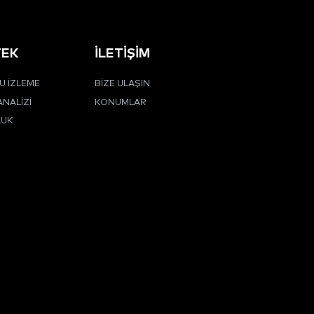
TEK
İLETIŞIM
 İZLEME
BIZE ULAŞIN
ANALIZI
KONUMLAR
LUK