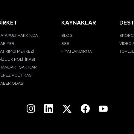
ŞİRKET
KAYNAKLAR
DES
ATAPULT HAKKINDA
BLOG
SPORCU
ARIYER
SSS
VIDEO 
ATIRIMCI MERKEZI
FIYATLANDIRMA
TOPLU
IZLILIK POLITIKASI
STANDART ŞARTLAR
EREZ POLITIKASI
HABER ODASI