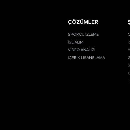
ÇÖZÜMLER
SPORCU İZLEME
C
İŞE ALIM
K
VIDEO ANALIZI
Y
İÇERIK LISANSLAMA
G
Ç