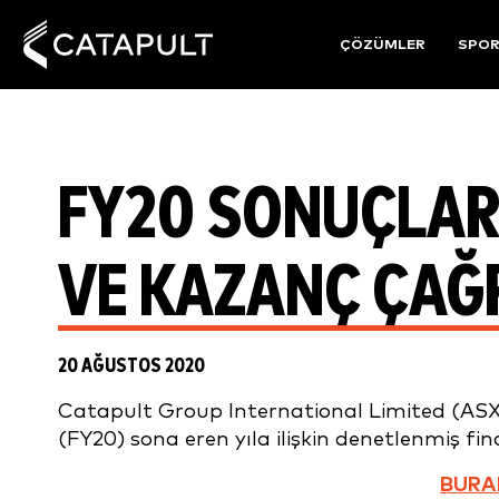
ÇÖZÜMLER
SPO
FY20 SONUÇLAR
VE KAZANÇ ÇAĞR
20 AĞUSTOS 2020
Catapult Group International Limited (ASX:
(FY20) sona eren yıla ilişkin denetlenmiş 
BURA