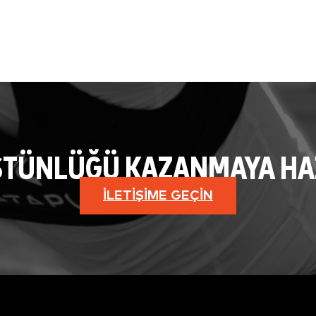
STÜNLÜĞÜ KAZANMAYA HAZI
İLETIŞIME GEÇIN