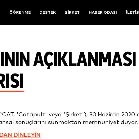
R
ÖĞRENME
DESTEK
ŞIRKET
HABER ODASI
İLETI
ININ AÇIKLANMASI
ISI
CAT, 'Catapult' veya 'Şirket'), 30 Haziran 2020'
finansal sonuçlarını sunmaktan memnuniyet duyar.
DAN DİNLEYİN