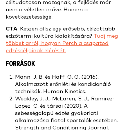
céltudatosan mozognak, a fejlődés már
nem a véletlen műve. Hanem a
következetességé.
CTA
: Készen állsz egy erősebb, célzottabb
edzőtermi kultúra kialakítására?
Tudj meg
többet arról, hogyan Perch a csapatod
edzéscéljainak elérését.
FORRÁSOK
Mann, J. B. és Haff, G. G. (2016).
Alkalmazott erőnléti és kondicionáló
technikák. Human Kinetics.
Weakley, J. J., McLaren, S. J., Ramirez-
Lopez, C. és társai (2020). A
sebességalapú edzés gyakorlati
alkalmazása fiatal sportolók esetében.
Strength and Conditioning Journal.