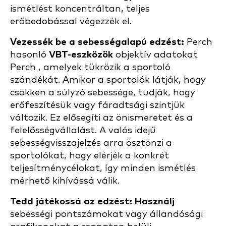
ismétlést koncentráltan, teljes
erőbedobással végezzék el.
Vezessék be a sebességalapú edzést:
Perch
hasonló
VBT-eszközök
objektív adatokat
Perch , amelyek tükrözik a sportoló
szándékát. Amikor a sportolók látják, hogy
csökken a súlyzó sebessége, tudják, hogy
erőfeszítésük vagy fáradtsági szintjük
változik. Ez elősegíti az önismeretet és a
felelősségvállalást. A valós idejű
sebességvisszajelzés arra ösztönzi a
sportolókat, hogy elérjék a konkrét
teljesítménycélokat, így minden ismétlés
mérhető kihívássá válik.
Tedd játékossá az edzést: Használj
sebességi pontszámokat vagy állandósági