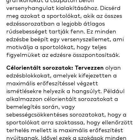
grafikonokat a csapaton belüli
versenyhangulat kialakításához. Dicsérd
meg azokat a sportolókat, akik az összes
edzéssorozatban a legjobb átlagos
rúdsebességet tartják fenn. Ez minden
edzésbe beépít egy versenyszellemet, ami
motiválja a sportolókat, hogy teljes
figyelmüket az edzésre összpontosítsák.
Célorientált sorozatok: Tervezzen
olyan
edzésblokkokat, amelyek kifejezetten a
maximális erőfeszítéssel végzett
ismétlésekre helyezik a hangsúlyt. Például
alkalmazzon célorientált sorozatokat a
bemelegítés során, vagy
sebességcsökkentéses sorozatokat, hogy a
sportolókat arra szoktassa, hogy ellenőrzött
terhelés mellett is maximális erőfeszítést
nyújtsanak. Idővel ezek a szokások minden