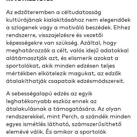
Az edzőteremben a céltudatosság
kultúrájának kialakításához nem elegendőek
a szlogenek vagy a motiváló beszédek. Ehhez
rendszerre, visszajelzésre és vezetői
képességekre van szükség. Azáltal, hogy
meghatározzák a célt, valós idejű adatokkal
alátámasztják azt, és elismerik azokat a
sportolókat, akik minden edzésen teljes
mértékben elkötelezik magukat, az edzők
átalakíthatják csapataik edzésmódszereit.
A sebességalapú edzés az egyik
leghatékonyabb eszköz ennek az
átalakulásnak a támogatására. Az olyan
rendszerekkel, mint Perch, a szándék minden
egyes ismétlés látható, számszerűsíthető
elemévé válik. És amikor a sportolók