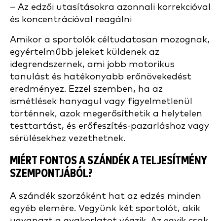
– Az edzői utasításokra azonnali korrekcióval
és koncentrációval reagálni
Amikor a sportolók céltudatosan mozognak,
egyértelműbb jeleket küldenek az
idegrendszernek, ami jobb motorikus
tanulást és hatékonyabb erőnövekedést
eredményez. Ezzel szemben, ha az
ismétlések hanyagul vagy figyelmetlenül
történnek, azok megerősíthetik a helytelen
testtartást, és erőfeszítés-pazarláshoz vagy
sérülésekhez vezethetnek.
MIÉRT FONTOS A SZÁNDÉK A TELJESÍTMÉNY
SZEMPONTJÁBÓL?
A szándék szorzóként hat az edzés minden
egyéb elemére. Vegyünk két sportolót, akik
ugyanazt a gyakorlatot végzik. Az egyik csak