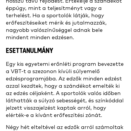
hosszú távú fejlődést. Értékelje a szándékot
éppúgy, mint a teljesítményt vagy a
terhelést. Ha a sportolók látják, hogy
erőfeszítéseiket mérik és jutalmazzák,
nagyobb valószínűséggel adnak bele
mindent minden edzésen.
ESETTANULMÁNY
Egy kis egyetemi erőnléti program bevezette
a VBT-t a szezonon kívüli súlyemelő
edzésprogramjába. Az edzők minden edzést
azzal kezdtek, hogy a szándékot emelték ki
az edzés céljaként. A sportolók valós időben
láthatták a súlyzó sebességét, és színkóddal
jelzett visszajelzést kaptak arról, hogy
elérték-e a kívánt erőfeszítési zónát.
Négy hét elteltével az edzők arról számoltak