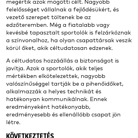
megértik azok mögötti célt. Nagyobb
felelősséget vállalnak a fejlődésükért, és
vezető szerepet töltenek be az
edzőteremben. Még a fiatalabb vagy
kevésbé tapasztalt sportolók is felzárkóznak
a színvonalhoz, ha olyan csapattársak veszik
körül őket, akik céltudatosan edzenek.
A céltudatos hozzáállás a biztonságot is
javítja. Azok a sportolók, akik teljes
mértékben elkötelezettek, nagyobb
valószínűséggel tartják be a pihenőidőket,
alkalmazzák a helyes technikát és
hatékonyan kommunikálnak. Ennek
eredményeként hatékonyabb,
eredményesebb és ellenállóbb csapat jön
létre.
KÖVETKEZTETÉS