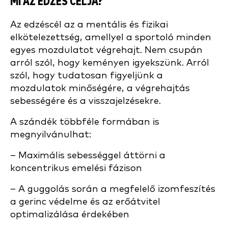
MI AZ EDZÉS CÉLJA?
Az edzéscél az a mentális és fizikai
elkötelezettség, amellyel a sportoló minden
egyes mozdulatot végrehajt. Nem csupán
arról szól, hogy keményen igyekszünk. Arról
szól, hogy tudatosan figyeljünk a
mozdulatok minőségére, a végrehajtás
sebességére és a visszajelzésekre.
A szándék többféle formában is
megnyilvánulhat:
– Maximális sebességgel áttörni a
koncentrikus emelési fázison
– A guggolás során a megfelelő izomfeszítés
a gerinc védelme és az erőátvitel
optimalizálása érdekében