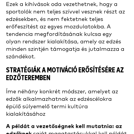
Ezek a kihívások oda vezethetnek, hogy a
sportolók nem teljes szívvel vesznek részt az
edzésekben, és nem fektetnek teljes
erőfeszítést az egyes mozdulatokba. A
tendencia megfordításának kulcsa egy
olyan rendszer kialakítása, amely az edzés
minden szintjén támogatja és jutalmazza a
szándékot.
STRATÉGIÁK A MOTIVÁCIÓ ERŐSÍTÉSÉRE AZ
EDZŐTEREMBEN
Íme néhány konkrét módszer, amelyet az
edzők alkalmazhatnak az edzéscélokra
épülő súlyemelő termi kultúra
kialakításához
A példát a vezetőségnek kell mutatnia: az
edzőknek
saját magatartásukkal kell példát