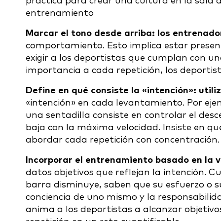
práctica para crear una cultura en la sala 
entrenamiento
Marcar el tono desde arriba: los entrenad
comportamiento. Esto implica estar presente
exigir a los deportistas que cumplan con u
importancia a cada repetición, los deporti
Define en qué consiste la «intención»: utili
«intención» en cada levantamiento. Por ejem
una sentadilla consiste en controlar el des
baja con la máxima velocidad. Insiste en que
abordar cada repetición con concentración.
Incorporar el entrenamiento basado en la 
datos objetivos que reflejan la intención. C
barra disminuye, saben que su esfuerzo o s
conciencia de uno mismo y la responsabilida
anima a los deportistas a alcanzar objetiv