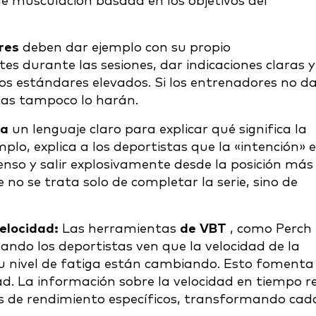
de musculación basada en los objetivos del
ores
deben dar ejemplo con su propio
s durante las sesiones, dar indicaciones claras y
nos estándares elevados. Si los entrenadores no d
stas tampoco lo harán.
za
un lenguaje claro para explicar qué significa la
plo, explica a los deportistas que la «intención» 
censo y salir explosivamente desde la posición más
 no se trata solo de completar la serie, sino de
velocidad:
Las herramientas
de VBT
, como Perch
uando los deportistas ven que la velocidad de la
u nivel de fatiga están cambiando. Esto fomenta
d. La información sobre la velocidad en tiempo r
os de rendimiento específicos, transformando cad