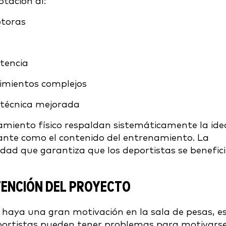
tación al:
otoras
otencia
vimientos complejos
a técnica mejorada
namiento físico respaldan sistemáticamente la ide
ante como el contenido del entrenamiento. La
idad que garantiza que los deportistas se benefic
NTENCIÓN DEL PROYECTO
haya una gran motivación en la sala de pesas, e
portistas pueden tener problemas para motivarse