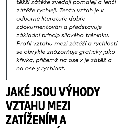
těžší zátěže zvedají pomaleji a lehčí
zátěže rychleji. Tento vztah je v
odborné literatuře dobře
zdokumentován a představuje
základní princip silového tréninku.
Profil vztahu mezi zátěží a rychlostí
se obvykle znázorňuje graficky jako
křivka, přičemž na ose x je zátěž a
na ose y rychlost.
JAKÉ JSOU VÝHODY
VZTAHU MEZI
ZATÍŽENÍM A