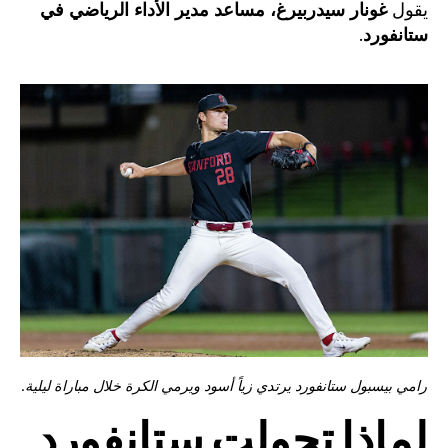
يقول
غونار سيدربيرغ، مساعد مدير الأداء الرياضي في
ستانفورد
.
رامي بيسبول ستانفورد يرتدي زياً أسود ويرمي الكرة خلال مباراة ليلية.
لماذا تحولت ستانفورد