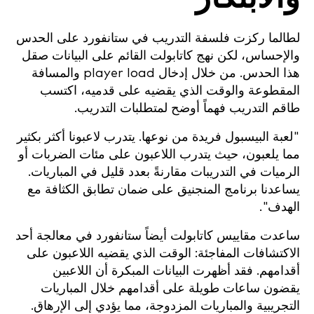
لطالما ركزت فلسفة التدريب في ستانفورد على الحدس
والإحساس، لكن نهج كاتابولت القائم على البيانات صقل
هذا الحدس. من خلال إدخال player load والمسافة
المقطوعة والوقت الذي يقضيه على قدميه، اكتسب
طاقم التدريب فهماً أوضح لمتطلبات التدريب.
"لعبة البيسبول فريدة من نوعها. يتدرب لاعبونا أكثر بكثير
مما يلعبون، حيث يتدرب اللاعبون على مئات الضربات أو
الرميات في التدريبات مقارنةً بعدد قليل في المباريات.
يساعدنا برنامج المنجنيق على ضمان تطابق الكثافة مع
الهدف".
ساعدت مقاييس كاتابولت أيضاً ستانفورد في معالجة أحد
الاكتشافات المفاجئة: الوقت الذي يقضيه اللاعبون على
أقدامهم. فقد أظهرت البيانات المبكرة أن اللاعبين
يقضون ساعات طويلة على أقدامهم خلال المباريات
التجريبية والمباريات المزدوجة، مما يؤدي إلى الإرهاق.