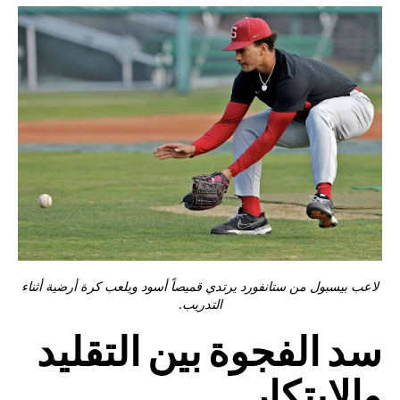
لاعب بيسبول من ستانفورد يرتدي قميصاً أسود ويلعب كرة أرضية أثناء
التدريب.
سد الفجوة بين التقليد
والابتكار