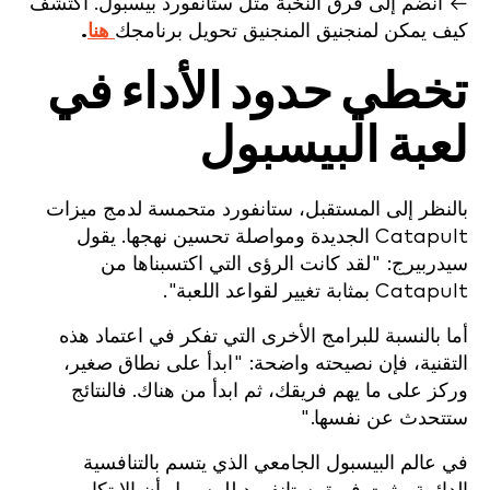
← انضم إلى فرق النخبة مثل ستانفورد بيسبول. اكتشف
كيف يمكن لمنجنيق المنجنيق تحويل برنامجك
هنا
.
تخطي حدود الأداء في
لعبة البيسبول
بالنظر إلى المستقبل، ستانفورد متحمسة لدمج ميزات
Catapult الجديدة ومواصلة تحسين نهجها. يقول
سيدربيرج: "لقد كانت الرؤى التي اكتسبناها من
Catapult بمثابة تغيير لقواعد اللعبة".
أما بالنسبة للبرامج الأخرى التي تفكر في اعتماد هذه
التقنية، فإن نصيحته واضحة: "ابدأ على نطاق صغير،
وركز على ما يهم فريقك، ثم ابدأ من هناك. فالنتائج
ستتحدث عن نفسها."
في عالم البيسبول الجامعي الذي يتسم بالتنافسية