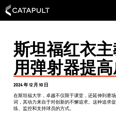
斯坦福红衣主
用弹射器提高
2024 年 12 月 10 日
在斯坦福大学，卓越不仅限于课堂，还延伸到赛场
词，其动力来自于对创新的不懈追求。这种追求促使他
练、监控和支持球员的方式。