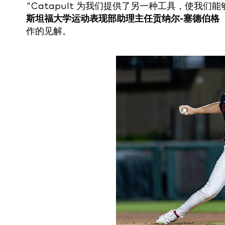
"Catapult 为我们提供了另一种工具，使我
斯坦福大学运动表现部助理主任贡纳尔-塞德伯格（Gun
作的见解。