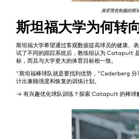
身穿黑色制服的斯
斯坦福大学为何转向 CA
斯坦福大学希望通过客观数据提高球员的健康、表现和
试了不同的跟踪系统后，教练组认为 Catapul
标，而且与大学更大的体育目标相一致。
"斯坦福棒球队就是要找到优势，"Cederberg 
计出兼顾强度和恢复的训练计划。
→ 有兴趣优化球队训练？探索 Catapult 的棒