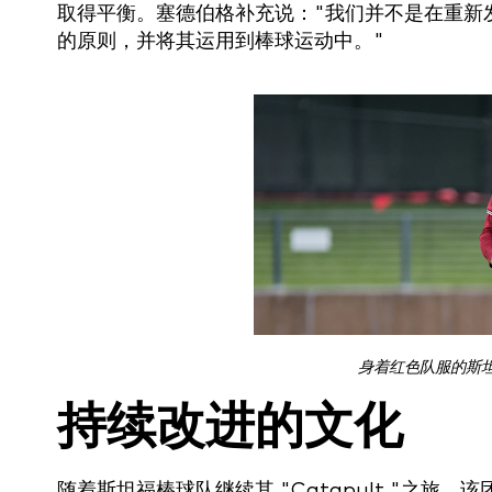
取得平衡。塞德伯格补充说："我们并不是在重新
的原则，并将其运用到棒球运动中。"
身着红色队服的斯
持续改进的文化
随着斯坦福棒球队继续其 "Catapult "之