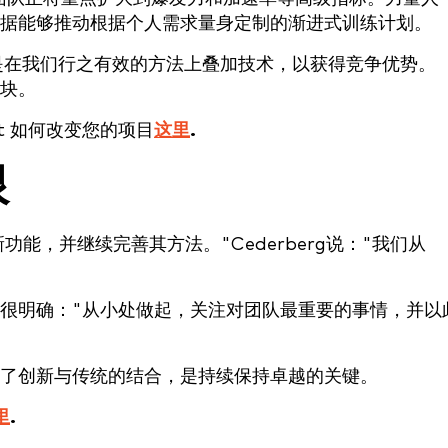
据能够推动根据个人需求量身定制的渐进式训练计划。
。"这是在我们行之有效的方法上叠加技术，以获得竞争优势。
一块。
lt 如何改变您的项目
这里
.
限
新功能，并继续完善其方法。"Cederberg说："我们从
很明确："从小处做起，关注对团队最重要的事情，并以
了创新与传统的结合，是持续保持卓越的关键。
里
.