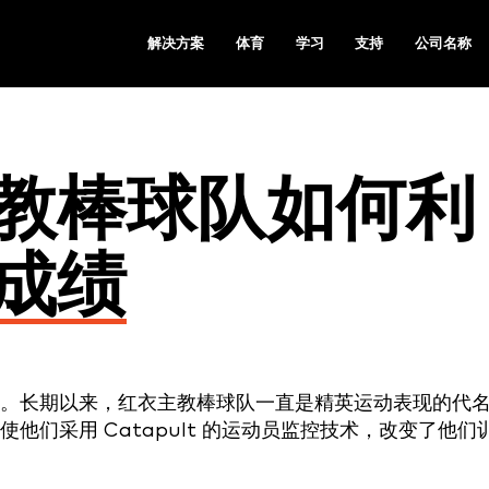
解决方案
体育
学习
支持
公司名称
教棒球队如何利
成绩
。长期以来，红衣主教棒球队一直是精英运动表现的代
们采用 Catapult 的运动员监控技术，改变了他们