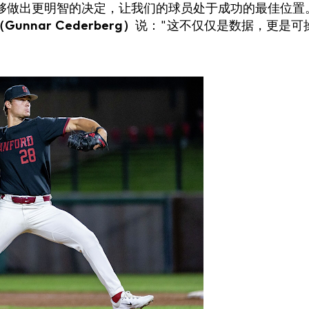
们能够做出更明智的决定，让我们的球员处于成功的最佳位置
nar Cederberg）
说："这不仅仅是数据，更是可