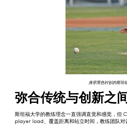
身穿黑色衬衫的斯坦
弥合传统与创新之
斯坦福大学的教练理念一直强调直觉和感觉，但 Ca
player load、覆盖距离和站立时间，教练团