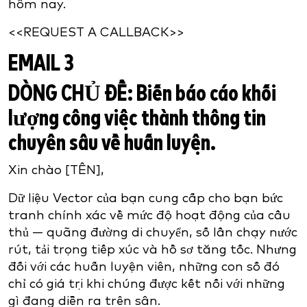
hôm nay.
<<REQUEST A CALLBACK>>
EMAIL 3
DÒNG CHỦ ĐỀ:
Biến báo cáo khối
lượng công việc thành thông tin
chuyên sâu về huấn luyện.
Xin chào [TÊN],
Dữ liệu Vector của bạn cung cấp cho bạn bức
tranh chính xác về mức độ hoạt động của cầu
thủ — quãng đường di chuyển, số lần chạy nước
rút, tải trọng tiếp xúc và hồ sơ tăng tốc. Nhưng
đối với các huấn luyện viên, những con số đó
chỉ có giá trị khi chúng được kết nối với những
gì đang diễn ra trên sân.