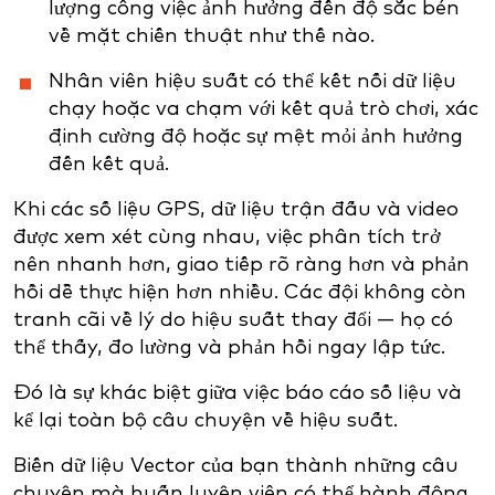
lượng công việc ảnh hưởng đến độ sắc bén
về mặt chiến thuật như thế nào.
Nhân viên hiệu suất có thể kết nối dữ liệu
chạy hoặc va chạm với kết quả trò chơi, xác
định cường độ hoặc sự mệt mỏi ảnh hưởng
đến kết quả.
Khi các số liệu GPS, dữ liệu trận đấu và video
được xem xét cùng nhau, việc phân tích trở
nên nhanh hơn, giao tiếp rõ ràng hơn và phản
hồi dễ thực hiện hơn nhiều. Các đội không còn
tranh cãi về lý do hiệu suất thay đổi — họ có
thể thấy, đo lường và phản hồi ngay lập tức.
Đó là sự khác biệt giữa việc báo cáo số liệu và
kể lại toàn bộ câu chuyện về hiệu suất.
Biến dữ liệu Vector của bạn thành những câu
chuyện mà huấn luyện viên có thể hành động