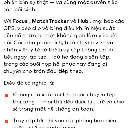
phiên bản sự thật — và cùng một quyền tiếp
cận bối cảnh.
Với
Focus
,
MatchTracker
và
Hub
, mọi báo cáo
GPS, video clip và bảng điều khiển hiệu suất
đều nằm trong một không gian làm việc kết
nối. Các nhà phân tích, huấn luyện viên và
nhân viên y tế có thể truy cập thông tin chi
tiết ngay lập tức — dù họ đang ở sân tập,
trong các buổi họp hồi phục hay đang di
chuyển cho trận đấu tiếp theo.
Điều đó có nghĩa là:
Không cần xuất dữ liệu hoặc chuyển tệp
thủ công — mọi thứ đều được lưu trữ và chia
sẻ trong một hệ thống an toàn.
Truy cập tức thì vào các phòng ban hiệu
suất, y tế và huấn luyện.