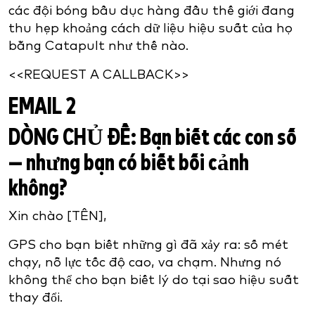
các đội bóng bầu dục hàng đầu thế giới đang
thu hẹp khoảng cách dữ liệu hiệu suất của họ
bằng Catapult như thế nào.
<<REQUEST A CALLBACK>>
EMAIL 2
DÒNG CHỦ ĐỀ:
Bạn biết các con số
— nhưng bạn có biết bối cảnh
không?
Xin chào [TÊN],
GPS cho bạn biết những gì đã xảy ra: số mét
chạy, nỗ lực tốc độ cao, va chạm. Nhưng nó
không thể cho bạn biết lý do tại sao hiệu suất
thay đổi.