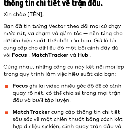
thông tin chi tiết về trận đấu.
Xin chào [TÊN],
Bạn đã tin tưởng Vector theo dõi mọi cú chạy
nước rút, va chạm và giảm tốc — nền tảng cho
dữ liệu hiệu suất thể chất của bạn. Giờ là lúc
cung cấp cho dữ liệu đó một bối cảnh đầy đủ
với
Focus
,
MatchTracker
và
Hub
.
Cùng nhau, những công cụ này kết nối mọi lớp
trong quy trình làm việc hiệu suất của bạn:
Focus
ghi lại video nhiều góc độ để có cảnh
quay rõ nét, có thể chia sẻ trong mọi trận
đấu và buổi tập luyện.
MatchTracker
cung cấp thông tin chi tiết
sâu sắc về mặt chiến thuật bằng cách kết
hợp dữ liệu sự kiện, cảnh quay trận đấu và