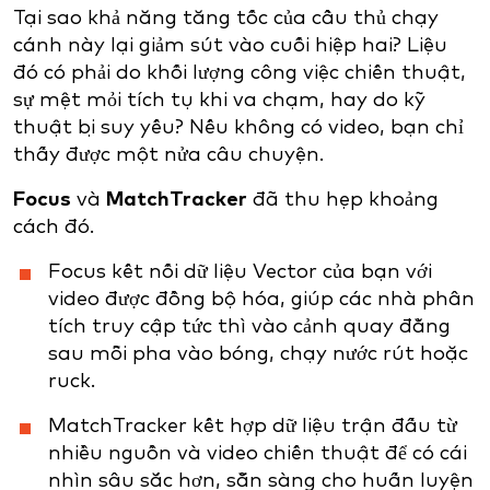
Tại sao khả năng tăng tốc của cầu thủ chạy
cánh này lại giảm sút vào cuối hiệp hai? Liệu
đó có phải do khối lượng công việc chiến thuật,
sự mệt mỏi tích tụ khi va chạm, hay do kỹ
thuật bị suy yếu? Nếu không có video, bạn chỉ
thấy được một nửa câu chuyện.
Focus
và
MatchTracker
đã thu hẹp khoảng
cách đó.
Focus kết nối dữ liệu Vector của bạn với
video được đồng bộ hóa, giúp các nhà phân
tích truy cập tức thì vào cảnh quay đằng
sau mỗi pha vào bóng, chạy nước rút hoặc
ruck.
MatchTracker kết hợp dữ liệu trận đấu từ
nhiều nguồn và video chiến thuật để có cái
nhìn sâu sắc hơn, sẵn sàng cho huấn luyện