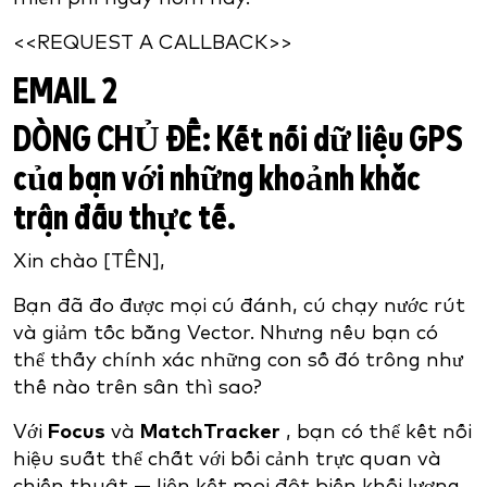
<<REQUEST A CALLBACK>>
EMAIL 2
DÒNG CHỦ ĐỀ:
Kết nối dữ liệu GPS
của bạn với những khoảnh khắc
trận đấu thực tế.
Xin chào [TÊN],
Bạn đã đo được mọi cú đánh, cú chạy nước rút
và giảm tốc bằng Vector. Nhưng nếu bạn có
thể thấy chính xác những con số đó trông như
thế nào trên sân thì sao?
Với
Focus
và
MatchTracker
, bạn có thể kết nối
hiệu suất thể chất với bối cảnh trực quan và
chiến thuật — liên kết mọi đột biến khối lượng