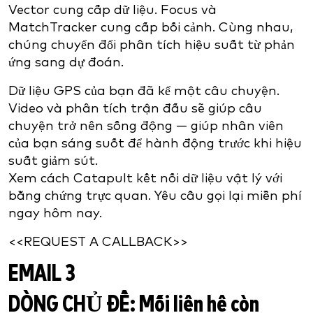
Vector cung cấp dữ liệu. Focus và
MatchTracker cung cấp bối cảnh. Cùng nhau,
chúng chuyển đổi phân tích hiệu suất từ phản
ứng sang dự đoán.
Dữ liệu GPS của bạn đã kể một câu chuyện.
Video và phân tích trận đấu sẽ giúp câu
chuyện trở nên sống động — giúp nhân viên
của bạn sáng suốt để hành động trước khi hiệu
suất giảm sút.
Xem cách Catapult kết nối dữ liệu vật lý với
bằng chứng trực quan. Yêu cầu gọi lại miễn phí
ngay hôm nay.
<<REQUEST A CALLBACK>>
EMAIL 3
DÒNG CHỦ ĐỀ:
Mối liên hệ còn