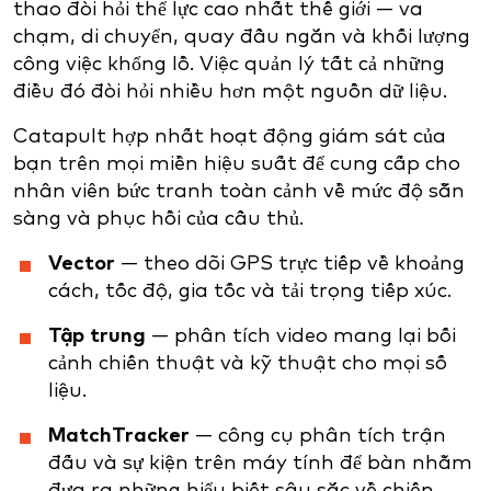
thao đòi hỏi thể lực cao nhất thế giới — va
chạm, di chuyển, quay đầu ngắn và khối lượng
công việc khổng lồ. Việc quản lý tất cả những
điều đó đòi hỏi nhiều hơn một nguồn dữ liệu.
Catapult hợp nhất hoạt động giám sát của
bạn trên mọi miền hiệu suất để cung cấp cho
nhân viên bức tranh toàn cảnh về mức độ sẵn
sàng và phục hồi của cầu thủ.
Vector
— theo dõi GPS trực tiếp về khoảng
cách, tốc độ, gia tốc và tải trọng tiếp xúc.
Tập trung
— phân tích video mang lại bối
cảnh chiến thuật và kỹ thuật cho mọi số
liệu.
MatchTracker
— công cụ phân tích trận
đấu và sự kiện trên máy tính để bàn nhằm
đưa ra những hiểu biết sâu sắc về chiến