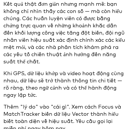
Kết quả thật đơn giản nhưng mạnh mẽ: bạn
không chỉ nhìn thấy các con số — mà còn hiểu
chúng. Các huấn luyện viên có được bằng
chứng trực quan về những khoảnh khắc dẫn
đến khối lượng công việc tăng đột biến, đội ngũ
nhân viên hiệu suất xác định chính xác các kiểu
mệt mỏi, và các nhà phân tích khám phá ra
các yếu tố chiến thuật ảnh hưởng đến năng
suất thể chất.
Khi GPS, dữ liệu khớp và video hoạt động cùng
nhau, dữ liệu sẽ trở thành thông tin chi tiết —
rõ ràng, theo ngữ cảnh và có thể hành động
ngay lập tức.
Thêm "lý do" vào "cái gì". Xem cách Focus và
MatchTracker biến dữ liệu Vector thành hiểu
biết toàn diện về hiệu suất. Yêu cầu gọi lại
miễn phí ngay hôm nay.