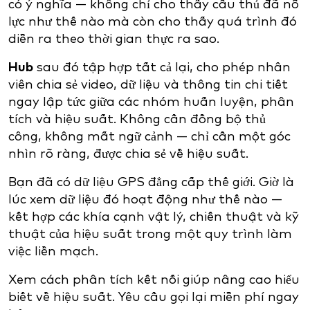
có ý nghĩa — không chỉ cho thấy cầu thủ đã nỗ
lực như thế nào mà còn cho thấy quá trình đó
diễn ra theo thời gian thực ra sao.
Hub
sau đó tập hợp tất cả lại, cho phép nhân
viên chia sẻ video, dữ liệu và thông tin chi tiết
ngay lập tức giữa các nhóm huấn luyện, phân
tích và hiệu suất. Không cần đồng bộ thủ
công, không mất ngữ cảnh — chỉ cần một góc
nhìn rõ ràng, được chia sẻ về hiệu suất.
Bạn đã có dữ liệu GPS đẳng cấp thế giới. Giờ là
lúc xem dữ liệu đó hoạt động như thế nào —
kết hợp các khía cạnh vật lý, chiến thuật và kỹ
thuật của hiệu suất trong một quy trình làm
việc liền mạch.
Xem cách phân tích kết nối giúp nâng cao hiểu
biết về hiệu suất. Yêu cầu gọi lại miễn phí ngay