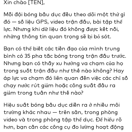
Xin chào [TÊN],
Mỗi đội bóng bầu dục đều theo dõi một thứ gì
đó — số liệu GPS, video trận đấu, bài tập thể
lực. Nhưng khi dữ liệu đó không được kết nối,
những thông tin quan trọng sẽ bị bỏ sót.
Bạn có thể biết các tiền đạo của mình trung
bình có 35 pha tắc bóng trong trận đấu trước.
Nhưng bạn có thấy xu hướng va chạm của họ
trong suốt trận đấu như thế nào không? Hay
áp lực va chạm đó liên quan đến việc các chỉ số
chạy nước rút giảm hoặc công suất đầu ra
giảm trong tuần như thế nào?
Hiệu suất bóng bầu dục diễn ra ở nhiều môi
trường khác nhau — trên sân, trong phòng
video và trong phòng tập thể dục. Để hiểu rõ
hơn, bạn cần các công cụ đo lường hoạt động