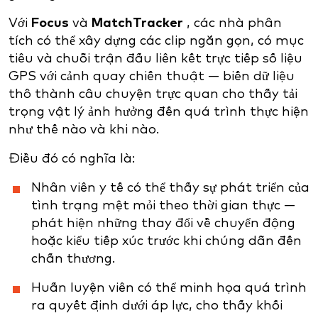
Với
Focus
và
MatchTracker
, các nhà phân
tích có thể xây dựng các clip ngắn gọn, có mục
tiêu và chuỗi trận đấu liên kết trực tiếp số liệu
GPS với cảnh quay chiến thuật — biến dữ liệu
thô thành câu chuyện trực quan cho thấy tải
trọng vật lý ảnh hưởng đến quá trình thực hiện
như thế nào và khi nào.
Điều đó có nghĩa là:
Nhân viên y tế có thể thấy sự phát triển của
tình trạng mệt mỏi theo thời gian thực —
phát hiện những thay đổi về chuyển động
hoặc kiểu tiếp xúc trước khi chúng dẫn đến
chấn thương.
Huấn luyện viên có thể minh họa quá trình
ra quyết định dưới áp lực, cho thấy khối