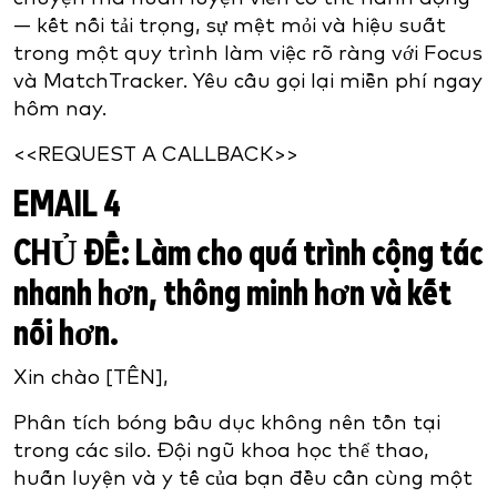
— kết nối tải trọng, sự mệt mỏi và hiệu suất
trong một quy trình làm việc rõ ràng với Focus
và MatchTracker. Yêu cầu gọi lại miễn phí ngay
hôm nay.
<<REQUEST A CALLBACK>>
EMAIL 4
CHỦ ĐỀ:
Làm cho quá trình cộng tác
nhanh hơn, thông minh hơn và kết
nối hơn.
Xin chào [TÊN],
Phân tích bóng bầu dục không nên tồn tại
trong các silo. Đội ngũ khoa học thể thao,
huấn luyện và y tế của bạn đều cần cùng một