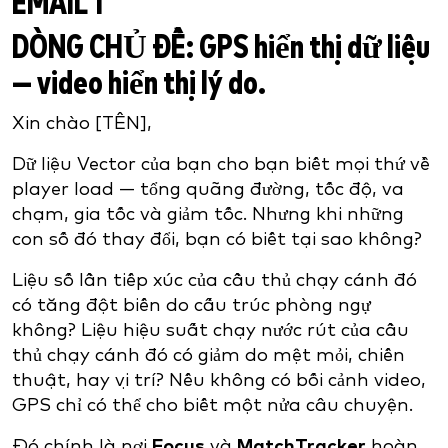
EMAIL 1
DÒNG CHỦ ĐỀ:
GPS hiển thị dữ liệu
— video hiển thị lý do.
Xin chào [TÊN],
Dữ liệu Vector của bạn cho bạn biết mọi thứ về
player load — tổng quãng đường, tốc độ, va
chạm, gia tốc và giảm tốc. Nhưng khi những
con số đó thay đổi, bạn có biết tại sao không?
Liệu số lần tiếp xúc của cầu thủ chạy cánh đó
có tăng đột biến do cấu trúc phòng ngự
không? Liệu hiệu suất chạy nước rút của cầu
thủ chạy cánh đó có giảm do mệt mỏi, chiến
thuật, hay vị trí? Nếu không có bối cảnh video,
GPS chỉ có thể cho biết một nửa câu chuyện.
Đó chính là nơi
Focus
và
MatchTracker
hoàn