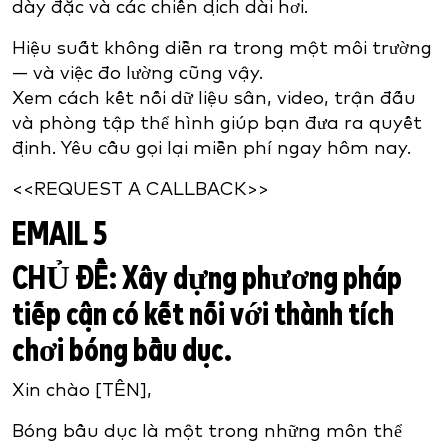
dày đặc và các chiến dịch dài hơi.
Hiệu suất không diễn ra trong một môi trường
— và việc đo lường cũng vậy.
Xem cách kết nối dữ liệu sân, video, trận đấu
và phòng tập thể hình giúp bạn đưa ra quyết
định. Yêu cầu gọi lại miễn phí ngay hôm nay.
<<REQUEST A CALLBACK>>
EMAIL 5
CHỦ ĐỀ:
Xây dựng phương pháp
tiếp cận có kết nối với thành tích
chơi bóng bầu dục.
Xin chào [TÊN],
Bóng bầu dục là một trong những môn thể