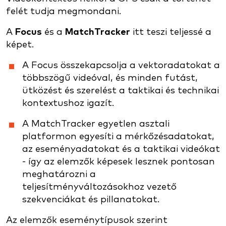
felét tudja megmondani.
A
Focus
és a
MatchTracker
itt teszi teljessé a
képet.
A Focus összekapcsolja a vektoradatokat a
többszögű videóval, és minden futást,
ütközést és szerelést a taktikai és technikai
kontextushoz igazít.
A MatchTracker egyetlen asztali
platformon egyesíti a mérkőzésadatokat,
az eseményadatokat és a taktikai videókat
- így az elemzők képesek lesznek pontosan
meghatározni a
teljesítményváltozásokhoz vezető
szekvenciákat és pillanatokat.
Az elemzők eseménytípusok szerint