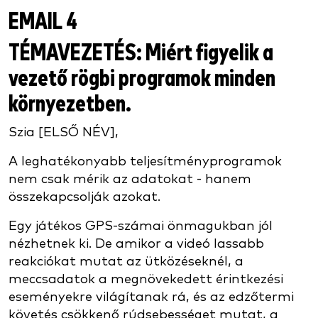
EMAIL 4
TÉMAVEZETÉS:
Miért figyelik a
vezető rögbi programok minden
környezetben.
Szia [ELSŐ NÉV],
A leghatékonyabb teljesítményprogramok
nem csak mérik az adatokat - hanem
összekapcsolják azokat.
Egy játékos GPS-számai önmagukban jól
nézhetnek ki. De amikor a videó lassabb
reakciókat mutat az ütközéseknél, a
meccsadatok a megnövekedett érintkezési
eseményekre világítanak rá, és az edzőtermi
követés csökkenő rúdsebességet mutat, a