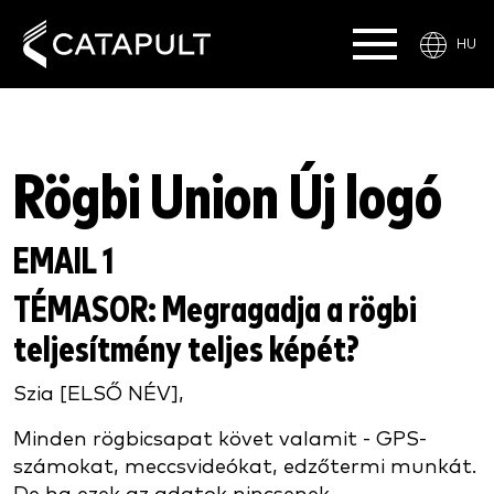
HU
Rögbi Union Új logó
EMAIL 1
TÉMASOR
: Megragadja a rögbi
teljesítmény teljes képét?
Szia [ELSŐ NÉV],
Minden rögbicsapat követ valamit - GPS-
számokat, meccsvideókat, edzőtermi munkát.