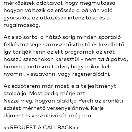
mérkőzések adataival, hogy megmutassa,
hogyan változik az erősség a pályán való
gyorsulás, az ütközések intenzitása és a
rugalmasság.
Az első sortól a hátsó sorig minden sportoló
felkészültsége számszerűsíthető és kezelhető.
Így tartják fenn az elit programok az erőt
hosszú szezonokon keresztül - nem találgatva,
hanem pontosan tudva, hogy mikor kell
nyomni, visszavonni vagy regenerálódni.
Az edzőterem már most is a teljesítményt
szolgálja. Most pedig mérje azt.
Nézze meg, hogyan alakítja Perch az erőnléti
edzést mérhető versenyelőnnyé. Kérje
díjmentes visszahívását még ma.
<<REQUEST A CALLBACK>>