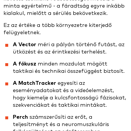
minta egyértelmű - a fáradtság egyre inkább
kialakul, mielőtt a sérülés bekövetkezik.
Ez az értéke a több környezetre kiterjedő
felügyeletnek.
A Vector
méri a pályán történő futást, az
ütközést és az érintkezési terhelést.
A fókusz
minden mozdulat mögött
taktikai és technikai összefüggést biztosít.
A MatchTracker
egyesíti az
eseményadatokat és a videóelemzést,
hogy kiemelje a kulcsfontosságú fázisokat,
szekvenciákat és taktikai mintákat.
Perch
számszerűsíti az erőt, a
teljesítményt és a neuromuszkuláris