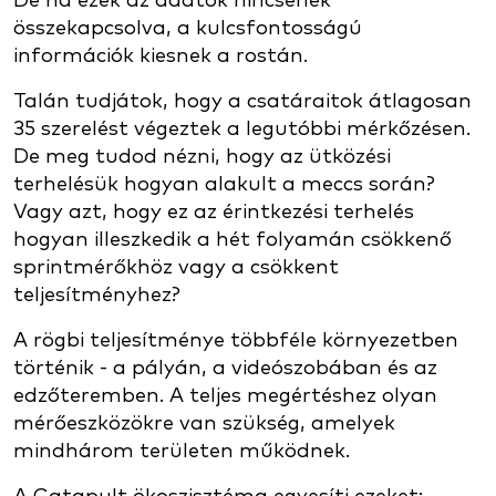
De ha ezek az adatok nincsenek
összekapcsolva, a kulcsfontosságú
információk kiesnek a rostán.
Talán tudjátok, hogy a csatáraitok átlagosan
35 szerelést végeztek a legutóbbi mérkőzésen.
De meg tudod nézni, hogy az ütközési
terhelésük hogyan alakult a meccs során?
Vagy azt, hogy ez az érintkezési terhelés
hogyan illeszkedik a hét folyamán csökkenő
sprintmérőkhöz vagy a csökkent
teljesítményhez?
A rögbi teljesítménye többféle környezetben
történik - a pályán, a videószobában és az
edzőteremben. A teljes megértéshez olyan
mérőeszközökre van szükség, amelyek
mindhárom területen működnek.