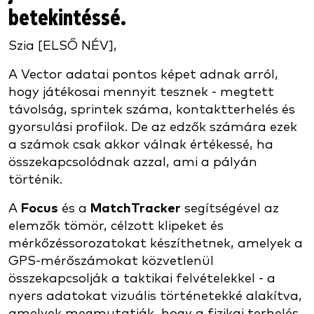
betekintéssé.
Szia [ELSŐ NÉV],
A Vector adatai pontos képet adnak arról,
hogy játékosai mennyit tesznek - megtett
távolság, sprintek száma, kontaktterhelés és
gyorsulási profilok. De az edzők számára ezek
a számok csak akkor válnak értékessé, ha
összekapcsolódnak azzal, ami a pályán
történik.
A
Focus
és a
MatchTracker
segítségével az
elemzők tömör, célzott klipeket és
mérkőzéssorozatokat készíthetnek, amelyek a
GPS-mérőszámokat közvetlenül
összekapcsolják a taktikai felvételekkel - a
nyers adatokat vizuális történetekké alakítva,
amelyek megmutatják, hogy a fizikai terhelés