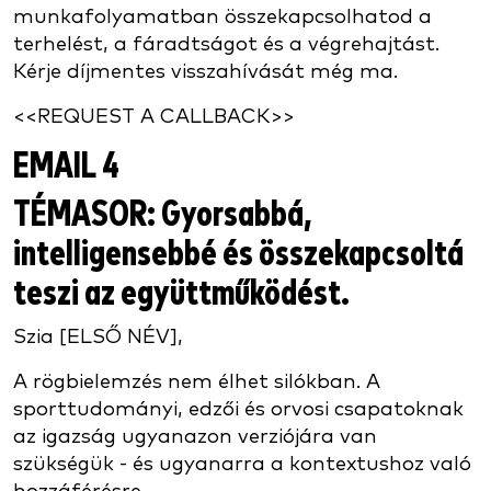
munkafolyamatban összekapcsolhatod a
terhelést, a fáradtságot és a végrehajtást.
Kérje díjmentes visszahívását még ma.
<<REQUEST A CALLBACK>>
EMAIL 4
TÉMASOR
: Gyorsabbá,
intelligensebbé és összekapcsoltá
teszi az együttműködést.
Szia [ELSŐ NÉV],
A rögbielemzés nem élhet silókban. A
sporttudományi, edzői és orvosi csapatoknak
az igazság ugyanazon verziójára van
szükségük - és ugyanarra a kontextushoz való