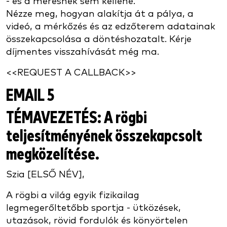
- és a mérésnek sem kellene.
Nézze meg, hogyan alakítja át a pálya, a
videó, a mérkőzés és az edzőterem adatainak
összekapcsolása a döntéshozatalt. Kérje
díjmentes visszahívását még ma.
<<REQUEST A CALLBACK>>
EMAIL 5
TÉMAVEZETÉS
: A rögbi
teljesítményének összekapcsolt
megközelítése.
Szia [ELSŐ NÉV],
A rögbi a világ egyik fizikailag
legmegerőltetőbb sportja - ütközések,
utazások, rövid fordulók és könyörtelen