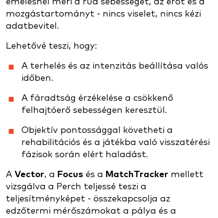
emelésnél méri a rúd sebességét, az erőt és a
mozgástartományt - nincs viselet, nincs kézi
adatbevitel.
Lehetővé teszi, hogy:
A terhelés és az intenzitás beállítása valós
időben.
A fáradtság érzékelése a csökkenő
felhajtóerő sebességen keresztül.
Objektív pontossággal követheti a
rehabilitációs és a játékba való visszatérési
fázisok során elért haladást.
A
Vector
, a
Focus
és a
MatchTracker
mellett
vizsgálva a Perch teljessé teszi a
teljesítményképet - összekapcsolja az
edzőtermi mérőszámokat a pálya és a