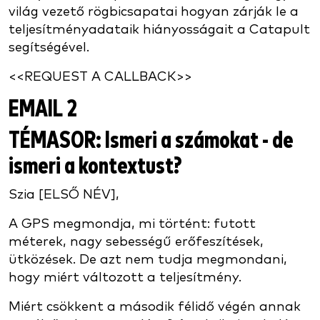
világ vezető rögbicsapatai hogyan zárják le a
teljesítményadataik hiányosságait a Catapult
segítségével.
<<REQUEST A CALLBACK>>
EMAIL 2
TÉMASOR:
Ismeri a számokat - de
ismeri a kontextust?
Szia [ELSŐ NÉV],
A GPS megmondja, mi történt: futott
méterek, nagy sebességű erőfeszítések,
ütközések. De azt nem tudja megmondani,
hogy miért változott a teljesítmény.
Miért csökkent a második félidő végén annak