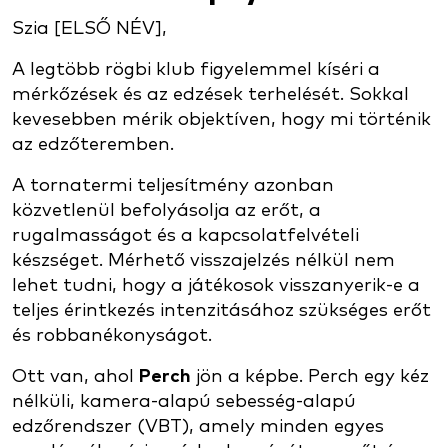
Szia [ELSŐ NÉV],
A legtöbb rögbi klub figyelemmel kíséri a
mérkőzések és az edzések terhelését. Sokkal
kevesebben mérik objektíven, hogy mi történik
az edzőteremben.
A tornatermi teljesítmény azonban
közvetlenül befolyásolja az erőt, a
rugalmasságot és a kapcsolatfelvételi
készséget. Mérhető visszajelzés nélkül nem
lehet tudni, hogy a játékosok visszanyerik-e a
teljes érintkezés intenzitásához szükséges erőt
és robbanékonyságot.
Ott van, ahol
Perch
jön a képbe. Perch egy kéz
nélküli, kamera-alapú sebesség-alapú
edzőrendszer (VBT), amely minden egyes