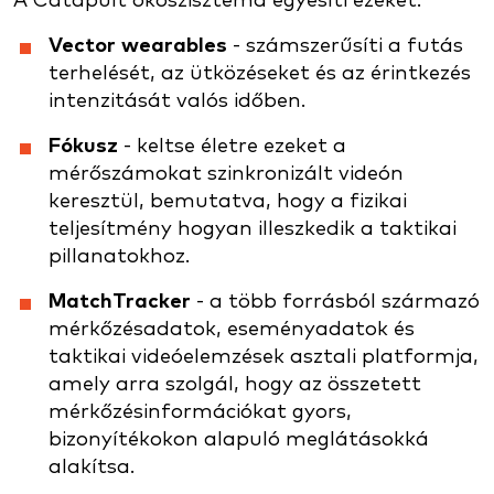
A Catapult ökoszisztéma egyesíti ezeket:
Vector wearables
- számszerűsíti a futás
terhelését, az ütközéseket és az érintkezés
intenzitását valós időben.
Fókusz
- keltse életre ezeket a
mérőszámokat szinkronizált videón
keresztül, bemutatva, hogy a fizikai
teljesítmény hogyan illeszkedik a taktikai
pillanatokhoz.
MatchTracker
- a több forrásból származó
mérkőzésadatok, eseményadatok és
taktikai videóelemzések asztali platformja,
amely arra szolgál, hogy az összetett
mérkőzésinformációkat gyors,
bizonyítékokon alapuló meglátásokká
alakítsa.