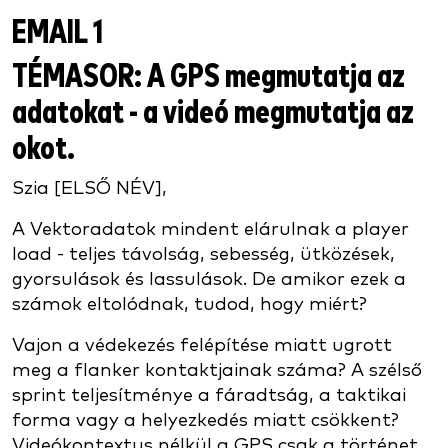
EMAIL 1
TÉMASOR:
A GPS megmutatja az
adatokat - a videó megmutatja az
okot.
Szia [ELSŐ NÉV],
A Vektoradatok mindent elárulnak a player
load - teljes távolság, sebesség, ütközések,
gyorsulások és lassulások. De amikor ezek a
számok eltolódnak, tudod, hogy miért?
Vajon a védekezés felépítése miatt ugrott
meg a flanker kontaktjainak száma? A szélső
sprint teljesítménye a fáradtság, a taktikai
forma vagy a helyezkedés miatt csökkent?
Videókontextus nélkül a GPS csak a történet