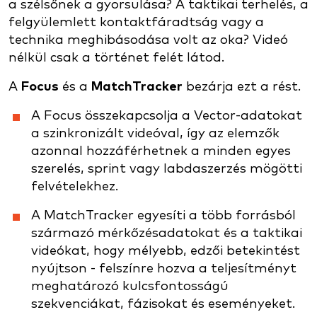
a szélsőnek a gyorsulása? A taktikai terhelés, a
felgyülemlett kontaktfáradtság vagy a
technika meghibásodása volt az oka? Videó
nélkül csak a történet felét látod.
A
Focus
és a
MatchTracker
bezárja ezt a rést.
A Focus összekapcsolja a Vector-adatokat
a szinkronizált videóval, így az elemzők
azonnal hozzáférhetnek a minden egyes
szerelés, sprint vagy labdaszerzés mögötti
felvételekhez.
A MatchTracker egyesíti a több forrásból
származó mérkőzésadatokat és a taktikai
videókat, hogy mélyebb, edzői betekintést
nyújtson - felszínre hozva a teljesítményt
meghatározó kulcsfontosságú
szekvenciákat, fázisokat és eseményeket.