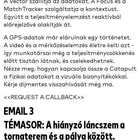
A Vector szállítja az adatokat. A Focus és a
MatchTracker szolgáltatja a kontextust.
Együtt a teljesítményelemzést reaktívból
előrejelzővé alakítják át.
A GPS-adatok már elárulnak egy történetet.
A videó és a mérkőzéselemzés életre kelti azt -
így munkatársai még a teljesítménycsökkenés
előtt tisztán látnak, és cselekedhetnek.
Nézze meg, hogyan kapcsolja össze a Catapult
a fizikai adatokat a vizuális bizonyítékokkal.
Kérje díjmentes visszahívását még ma.
<<REQUEST A CALLBACK>>
EMAIL 3
TÉMASOR:
A hiányzó láncszem a
tornaterem és a pálya között.