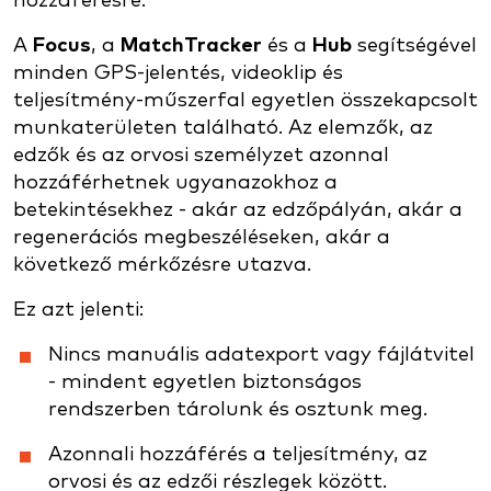
hozzáférésre.
A
Focus
, a
MatchTracker
és a
Hub
segítségével
minden GPS-jelentés, videoklip és
teljesítmény-műszerfal egyetlen összekapcsolt
munkaterületen található. Az elemzők, az
edzők és az orvosi személyzet azonnal
hozzáférhetnek ugyanazokhoz a
betekintésekhez - akár az edzőpályán, akár a
regenerációs megbeszéléseken, akár a
következő mérkőzésre utazva.
Ez azt jelenti:
Nincs manuális adatexport vagy fájlátvitel
- mindent egyetlen biztonságos
rendszerben tárolunk és osztunk meg.
Azonnali hozzáférés a teljesítmény, az
orvosi és az edzői részlegek között.