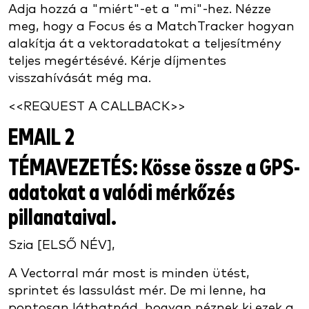
Adja hozzá a "miért"-et a "mi"-hez. Nézze
meg, hogy a Focus és a MatchTracker hogyan
alakítja át a vektoradatokat a teljesítmény
teljes megértésévé. Kérje díjmentes
visszahívását még ma.
<<REQUEST A CALLBACK>>
EMAIL 2
TÉMAVEZETÉS
: Kösse össze a GPS-
adatokat a valódi mérkőzés
pillanataival.
Szia [ELSŐ NÉV],
A Vectorral már most is minden ütést,
sprintet és lassulást mér. De mi lenne, ha
pontosan láthatnád, hogyan néznek ki ezek a