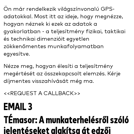
Ön már rendelkezik világszínvonalú GPS-
adatokkal. Most itt az ideje, hogy megnézze,
hogyan néznek ki ezek az adatok a
gyakorlatban - a teljesítmény fizikai, taktikai
és technikai dimenzióit egyetlen
zökkenőmentes munkafolyamatban
egyesítve.
Nézze meg, hogyan élesíti a teljesítmény
megértését az összekapcsolt elemzés. Kérje
díjmentes visszahívását még ma.
<<REQUEST A CALLBACK>>
EMAIL 3
TÉmasor
: A munkaterhelésről szóló
jelentéseket alakítsa át edzői