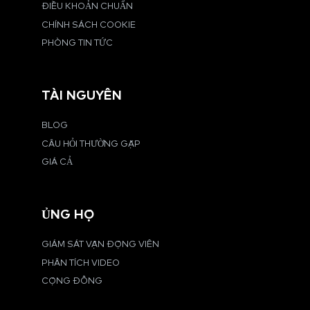
ĐIỀU KHOẢN CHUẨN
CHÍNH SÁCH COOKIE
PHÒNG TIN TỨC
TÀI NGUYÊN
BLOG
CÂU HỎI THƯỜNG GẶP
GIÁ CẢ
ỦNG HỘ
GIÁM SÁT VẬN ĐỘNG VIÊN
PHÂN TÍCH VIDEO
CỘNG ĐỒNG