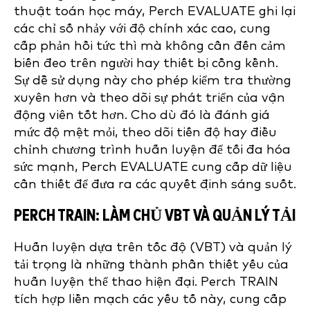
thuật toán học máy, Perch EVALUATE ghi lại
các chỉ số nhảy với độ chính xác cao, cung
cấp phản hồi tức thì mà không cần đến cảm
biến đeo trên người hay thiết bị cồng kềnh.
Sự dễ sử dụng này cho phép kiểm tra thường
xuyên hơn và theo dõi sự phát triển của vận
động viên tốt hơn. Cho dù đó là đánh giá
mức độ mệt mỏi, theo dõi tiến độ hay điều
chỉnh chương trình huấn luyện để tối đa hóa
sức mạnh, Perch EVALUATE cung cấp dữ liệu
cần thiết để đưa ra các quyết định sáng suốt.
PERCH TRAIN: LÀM CHỦ VBT VÀ QUẢN LÝ TẢI
Huấn luyện dựa trên tốc độ (VBT) và quản lý
tải trọng là những thành phần thiết yếu của
huấn luyện thể thao hiện đại. Perch TRAIN
tích hợp liền mạch các yếu tố này, cung cấp