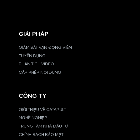
GIẢI PHÁP
GIÁM SÁT VẬN ĐỘNG VIÊN
TUYỂN DỤNG
PHÂN TÍCH VIDEO
CẤP PHÉP NỘI DUNG
CÔNG TY
GIỚI THIỆU VỀ CATAPULT
NGHỀ NGHIỆP
TRUNG TÂM NHÀ ĐẦU TƯ
CHÍNH SÁCH BẢO MẬT