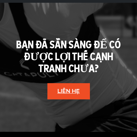
BẠN ĐÃ SẴN SÀNG ĐỂ CÓ
ĐƯỢC LỢI THẾ CẠNH
TRANH CHƯA?
LIÊN HỆ