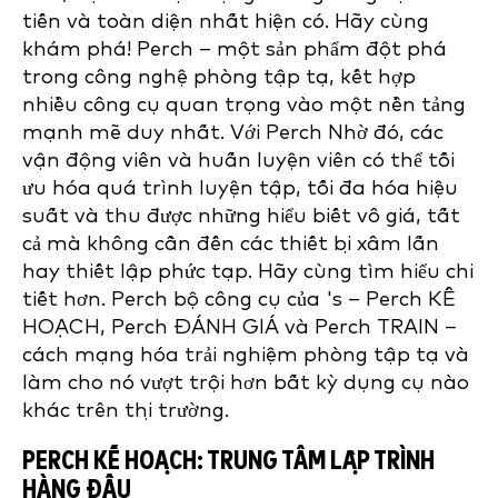
tiến và toàn diện nhất hiện có. Hãy cùng
khám phá! Perch – một sản phẩm đột phá
trong công nghệ phòng tập tạ, kết hợp
nhiều công cụ quan trọng vào một nền tảng
mạnh mẽ duy nhất. Với Perch Nhờ đó, các
vận động viên và huấn luyện viên có thể tối
ưu hóa quá trình luyện tập, tối đa hóa hiệu
suất và thu được những hiểu biết vô giá, tất
cả mà không cần đến các thiết bị xâm lấn
hay thiết lập phức tạp. Hãy cùng tìm hiểu chi
tiết hơn. Perch bộ công cụ của 's – Perch KẾ
HOẠCH, Perch ĐÁNH GIÁ và Perch TRAIN –
cách mạng hóa trải nghiệm phòng tập tạ và
làm cho nó vượt trội hơn bất kỳ dụng cụ nào
khác trên thị trường.
PERCH KẾ HOẠCH: TRUNG TÂM LẬP TRÌNH
HÀNG ĐẦU