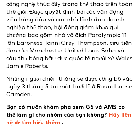
công nghệ thúc đẩy trong thể thao trên toàn
thế giới. Được quyết định bởi các vận động
viên hàng đầu và các nhà lãnh đạo doanh
nghiệp thể thao, hội đồng giám khảo giải
thưởng bao gồm nhà vô địch Paralympic 11
lần Baroness Tanni Grey-Thompson, cựu tiền
đạo của Manchester United Louis Saha và
cầu thủ bóng bầu dục quốc tế người xứ Wales
Jamie Roberts.
Những người chiến thắng sẽ được công bố vào
ngày 3 tháng 5 tại một buổi lễ ở Roundhouse
Camden.
Bạn có muốn khám phá xem G5 và AMS có
thể làm gì cho nhóm của bạn không?
Hãy liên
hệ để tìm hiểu thêm
.