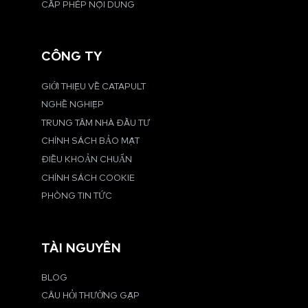
CẤP PHÉP NỘI DUNG
CÔNG TY
GIỚI THIỆU VỀ CATAPULT
NGHỀ NGHIỆP
TRUNG TÂM NHÀ ĐẦU TƯ
CHÍNH SÁCH BẢO MẬT
ĐIỀU KHOẢN CHUẨN
CHÍNH SÁCH COOKIE
PHÒNG TIN TỨC
TÀI NGUYÊN
BLOG
CÂU HỎI THƯỜNG GẶP