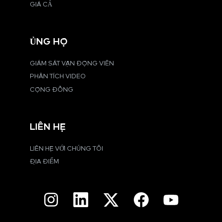
GIÁ CẢ
ỦNG HỘ
GIÁM SÁT VẬN ĐỘNG VIÊN
PHÂN TÍCH VIDEO
CỘNG ĐỒNG
LIÊN HỆ
LIÊN HỆ VỚI CHÚNG TÔI
ĐỊA ĐIỂM