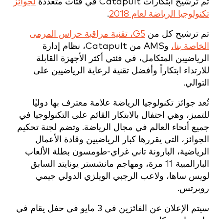
تم ترشيح ابتكارات Catapult في فئات متعددة
لجوائز
تكنولوجيا الرياضة لعام 2018
.
تم ترشيح كل من
G5، تقنية مراقبة حراس المرمى
الخاصة بنا،
وAMS من Catapult، نظام إدارة
الرياضيين المتكامل، في فئتي أكثر الأجهزة القابلة
للارتداء ابتكاراً وأفضل تقنية لرعاية الرياضيين على
التوالي.
تُعد جوائز تكنولوجيا الرياضة علامة معترف بها دوليًا
للتميز، وهي احتفال بالابتكار القائم على التكنولوجيا في
جميع أنحاء العالم في مجال الرياضة. وتضم لجنة تحكيم
الجوائز، التي يقررها كبار الرياضيين وقادة الأعمال
الرياضية، البارونة تاني غراي-طومسون بطلة الألعاب
البارالمبية 11 مرة، ومهاجم مانشستر يونايتد السابق
لويس ساها، ولاعب الرجبي الويلزي الدولي جيمي
روبرتس.
سيتم الإعلان عن الفائزين في 3 مايو في حفل يقام في