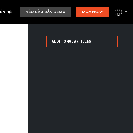
VI
IÊN HỆ
YÊU CẦU BẢN DEMO
MUA NGAY
ADDITIONAL ARTICLES