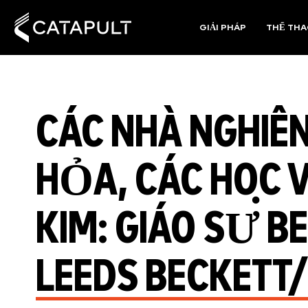
GIẢI PHÁP
THỂ TH
CÁC NHÀ NGHIÊ
HỎA, CÁC HỌC V
KIM: GIÁO SƯ B
LEEDS BECKETT/