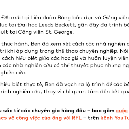
Đổi mới tại Liên đoàn Bóng bầu dục và Giảng viên
dục tại Đại học Leeds Beckett, gần đây đã trình b
ult tại Công viên St. George.
 thực hành, Ben đã xem xét cách các nhà nghiên 
trị khi áp dụng trong thể thao chuyên nghiệp. Nói
ách hiểu biết giữa các học giả và huấn luyện viên
h các nhà nghiên cứu có thể thuyết phục những ng
nghiên cứu.
ểu biết thực tế, Ben đã vạch ra lộ trình để các b
rình nghiên cứu, thay vì chỉ quan tâm đến kết qu
âu sắc từ các chuyên gia hàng đầu – bao gồm
cuộc
es về công việc của ông với RFL
– trên
kênh YouT