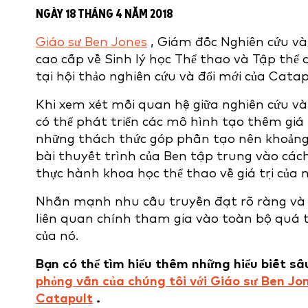
NGÀY 18 THÁNG 4 NĂM 2018
Giáo sư Ben Jones
, Giám đốc Nghiên cứu và 
cao cấp về Sinh lý học Thể thao và Tập thể 
tại hội thảo nghiên cứu và đổi mới của Catap
Khi xem xét mối quan hệ giữa nghiên cứu và
có thể phát triển các mô hình tạo thêm giá 
những thách thức góp phần tạo nên khoảng c
bài thuyết trình của Ben tập trung vào các
thực hành khoa học thể thao về giá trị của 
Nhấn mạnh nhu cầu truyền đạt rõ ràng và hi
liên quan chính tham gia vào toàn bộ quá t
của nó.
Bạn có thể tìm hiểu thêm những hiểu biết s
phỏng vấn của chúng tôi với Giáo sư Ben Jon
Catapult
.