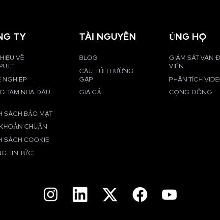
NG TY
TÀI NGUYÊN
ỦNG HỘ
THIỆU VỀ
BLOG
GIÁM SÁT VẬN
PULT
VIÊN
CÂU HỎI THƯỜNG
 NGHIỆP
GẶP
PHÂN TÍCH VID
G TÂM NHÀ ĐẦU
GIÁ CẢ
CỘNG ĐỒNG
H SÁCH BẢO MẬT
 KHOẢN CHUẨN
H SÁCH COOKIE
G TIN TỨC