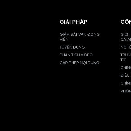
GIẢI PHÁP
CÔ
GIÁM SÁT VẬN ĐỘNG
GIỚI 
VIÊN
CATA
TUYỂN DỤNG
NGHỀ
PHÂN TÍCH VIDEO
TRUN
TƯ
CẤP PHÉP NỘI DUNG
CHÍN
ĐIỀU
CHÍN
PHÒN