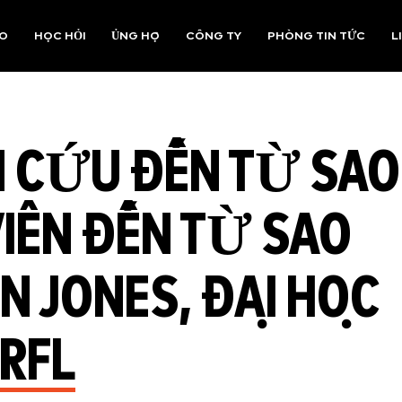
AO
HỌC HỎI
ỦNG HỘ
CÔNG TY
PHÒNG TIN TỨC
L
N CỨU ĐẾN TỪ SAO
IÊN ĐẾN TỪ SAO
EN JONES, ĐẠI HỌC
RFL