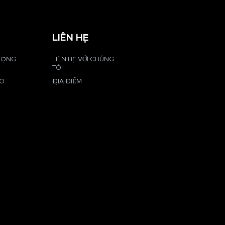
LIÊN HỆ
 ĐỘNG
LIÊN HỆ VỚI CHÚNG
TÔI
EO
ĐỊA ĐIỂM