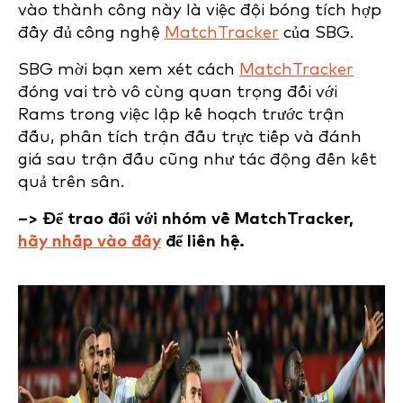
vào thành công này là việc đội bóng tích hợp
đầy đủ công nghệ
MatchTracker
của SBG.
SBG mời bạn xem xét cách
MatchTracker
đóng vai trò vô cùng quan trọng đối với
Rams trong việc lập kế hoạch trước trận
đấu, phân tích trận đấu trực tiếp và đánh
giá sau trận đấu cũng như tác động đến kết
quả trên sân.
–> Để trao đổi với nhóm về MatchTracker,
hãy nhấp vào đây
để liên hệ.