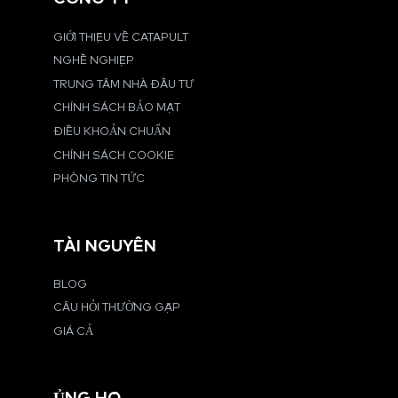
GIỚI THIỆU VỀ CATAPULT
NGHỀ NGHIỆP
TRUNG TÂM NHÀ ĐẦU TƯ
CHÍNH SÁCH BẢO MẬT
ĐIỀU KHOẢN CHUẨN
CHÍNH SÁCH COOKIE
PHÒNG TIN TỨC
TÀI NGUYÊN
BLOG
CÂU HỎI THƯỜNG GẶP
GIÁ CẢ