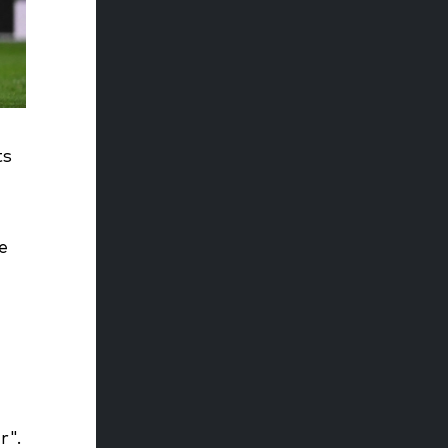
ts
e
r".