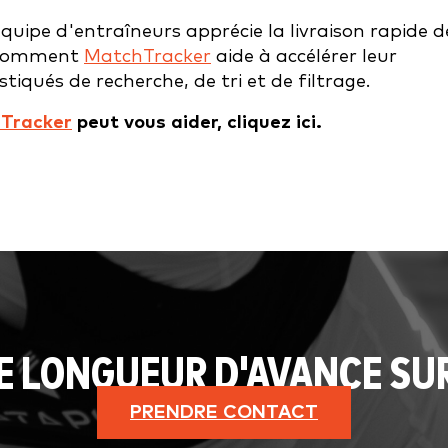
quipe d'entraîneurs apprécie la livraison rapide d
et comment
MatchTracker
aide à accélérer leur
tiqués de recherche, de tri et de filtrage.
Tracker
peut vous aider, cliquez ici.
E LONGUEUR D'AVANCE SU
PRENDRE CONTACT