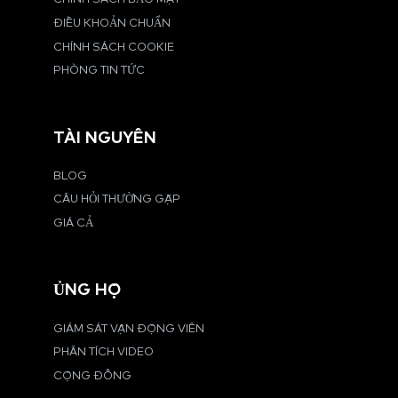
ĐIỀU KHOẢN CHUẨN
CHÍNH SÁCH COOKIE
PHÒNG TIN TỨC
TÀI NGUYÊN
BLOG
CÂU HỎI THƯỜNG GẶP
GIÁ CẢ
ỦNG HỘ
GIÁM SÁT VẬN ĐỘNG VIÊN
PHÂN TÍCH VIDEO
CỘNG ĐỒNG