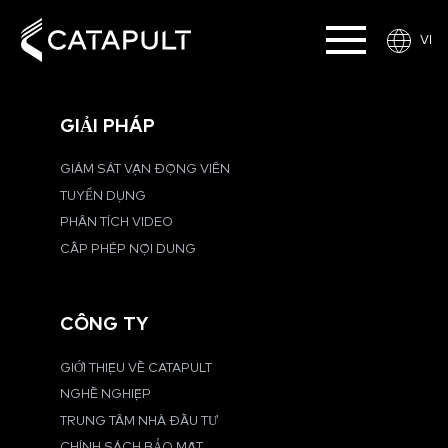
VI
GIẢI PHÁP
GIÁM SÁT VẬN ĐỘNG VIÊN
TUYỂN DỤNG
PHÂN TÍCH VIDEO
CẤP PHÉP NỘI DUNG
CÔNG TY
GIỚI THIỆU VỀ CATAPULT
NGHỀ NGHIỆP
TRUNG TÂM NHÀ ĐẦU TƯ
CHÍNH SÁCH BẢO MẬT