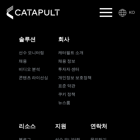
KO
솔루션
회사
선수 모니터링
캐터펄트 소개
채용
채용 정보
비디오 분석
투자자 센터
콘텐츠 라이선싱
개인정보 보호정책
표준 약관
쿠키 정책
뉴스룸
리소스
지원
연락처
블로그
선수 모니터링
문의하기