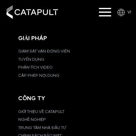
VI
GIẢI PHÁP
GIÁM SÁT VẬN ĐỘNG VIÊN
TUYỂN DỤNG
PHÂN TÍCH VIDEO
CẤP PHÉP NỘI DUNG
CÔNG TY
GIỚI THIỆU VỀ CATAPULT
NGHỀ NGHIỆP
TRUNG TÂM NHÀ ĐẦU TƯ
CHÍNH SÁCH BẢO MẬT