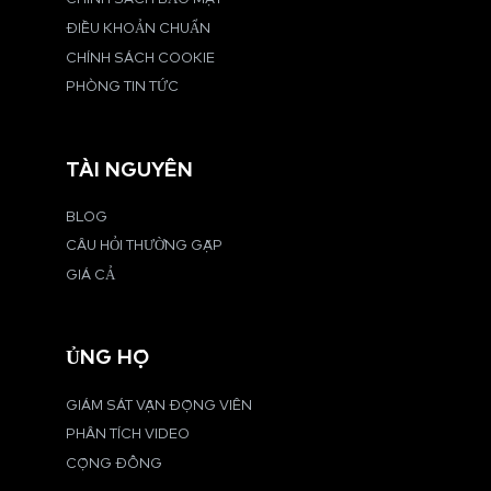
ĐIỀU KHOẢN CHUẨN
CHÍNH SÁCH COOKIE
PHÒNG TIN TỨC
TÀI NGUYÊN
BLOG
CÂU HỎI THƯỜNG GẶP
GIÁ CẢ
ỦNG HỘ
GIÁM SÁT VẬN ĐỘNG VIÊN
PHÂN TÍCH VIDEO
CỘNG ĐỒNG