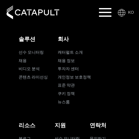
KO
솔루션
회사
선수 모니터링
캐터펄트 소개
채용
채용 정보
비디오 분석
투자자 센터
콘텐츠 라이선싱
개인정보 보호정책
표준 약관
쿠키 정책
뉴스룸
리소스
지원
연락처
블로그
선수 모니터링
문의하기