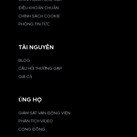
ĐIỀU KHOẢN CHUẨN
CHÍNH SÁCH COOKIE
PHÒNG TIN TỨC
TÀI NGUYÊN
BLOG
CÂU HỎI THƯỜNG GẶP
GIÁ CẢ
ỦNG HỘ
GIÁM SÁT VẬN ĐỘNG VIÊN
PHÂN TÍCH VIDEO
CỘNG ĐỒNG