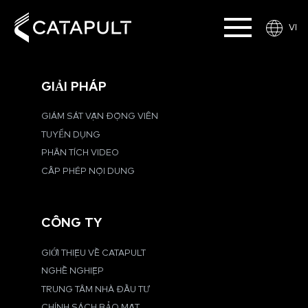
VI
GIẢI PHÁP
GIÁM SÁT VẬN ĐỘNG VIÊN
TUYỂN DỤNG
PHÂN TÍCH VIDEO
CẤP PHÉP NỘI DUNG
CÔNG TY
GIỚI THIỆU VỀ CATAPULT
NGHỀ NGHIỆP
TRUNG TÂM NHÀ ĐẦU TƯ
CHÍNH SÁCH BẢO MẬT