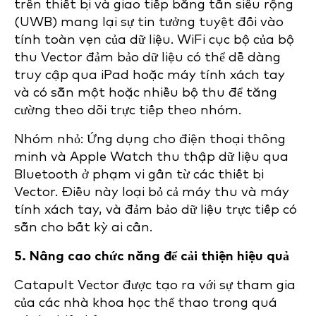
trên thiết bị và
giao tiếp băng tần siêu rộng
(UWB) mang lại sự tin tưởng tuyệt đối vào
tính toàn vẹn của dữ liệu. WiFi cục bộ của bộ
thu Vector đảm bảo dữ liệu có thể dễ dàng
truy cập qua iPad hoặc máy tính xách tay
và có sẵn một hoặc nhiều bộ thu để tăng
cường theo dõi trực tiếp theo nhóm.
Nhóm nhỏ: Ứng dụng cho điện thoại thông
minh và Apple Watch thu thập dữ liệu qua
Bluetooth ở phạm vi gần từ các thiết bị
Vector. Điều này loại bỏ cả máy thu và máy
tính xách tay, và đảm bảo dữ liệu trực tiếp có
sẵn cho bất kỳ ai cần.
5. Nâng cao chức năng để cải thiện hiệu quả
Catapult Vector được tạo ra với sự tham gia
của các nhà khoa học thể thao trong quá