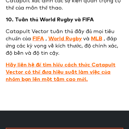
Catapult xác định các sự kiện quan trọng cụ
thể của môn thể thao.
10. Tuân thủ World Rugby và FIFA
Catapult Vector tuân thủ đầy đủ mọi tiêu
chuẩn của
FIFA
,
World Rugby
và
MLB
, đáp
ứng các kỳ vọng về kích thước, độ chính xác,
độ bền và độ tin cậy.
Hãy liên hệ để tìm hiểu cách thức Catapult
Vector có thể đưa hiệu suất làm việc của
nhóm bạn lên một tầm cao mới.