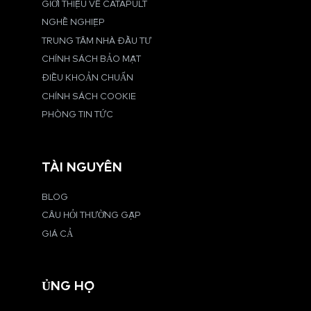
GIỚI THIỆU VỀ CATAPULT
NGHỀ NGHIỆP
TRUNG TÂM NHÀ ĐẦU TƯ
CHÍNH SÁCH BẢO MẬT
ĐIỀU KHOẢN CHUẨN
CHÍNH SÁCH COOKIE
PHÒNG TIN TỨC
TÀI NGUYÊN
BLOG
CÂU HỎI THƯỜNG GẶP
GIÁ CẢ
ỦNG HỘ