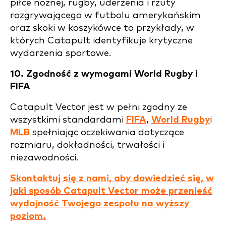
piłce nożnej, rugby, uderzenia i rzuty
rozgrywającego w futbolu amerykańskim
oraz skoki w koszykówce to przykłady, w
których Catapult identyfikuje krytyczne
wydarzenia sportowe.
10. Zgodność z wymogami World Rugby i
FIFA
Catapult Vector jest w pełni zgodny ze
wszystkimi standardami
FIFA
,
World Rugby
i
MLB
spełniając oczekiwania dotyczące
rozmiaru, dokładności, trwałości i
niezawodności.
Skontaktuj się z nami, aby dowiedzieć się, w
jaki sposób Catapult Vector może przenieść
wydajność Twojego zespołu na wyższy
poziom.