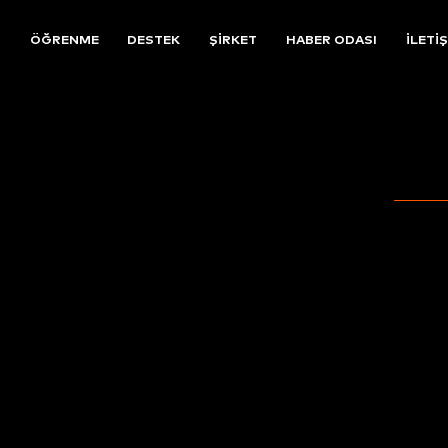
R
ÖĞRENME
DESTEK
ŞIRKET
HABER ODASI
İLETI