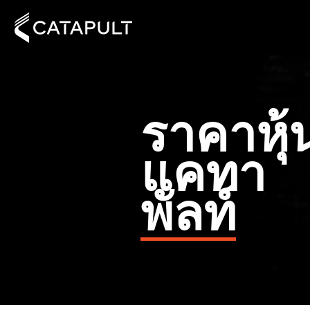
ราคาหุ้
แคทา
พัลท์