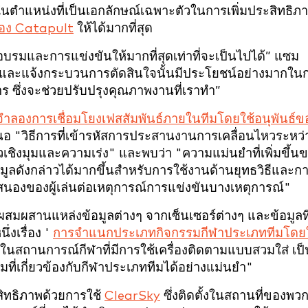
ในตำแหน่งที่เป็นเอกลักษณ์เฉพาะตัวในการเพิ่มประสิทธิภ
ของ Catapult
ให้ได้มากที่สุด
ึกอบรมและการแข่งขันให้มากที่สุดเท่าที่จะเป็นไปได้” แซม
ริงและแจ้งกระบวนการตัดสินใจนั้นมีประโยชน์อย่างมากใน
 ซึ่งจะช่วยปรับปรุงคุณภาพงานที่เราทำ”
ำลองการเชื่อมโยงเฟสสัมพันธ์ภายในทีมโดยใช้อนุพันธ์ข
อ "วิธีการที่เข้ารหัสการประสานงานการเคลื่อนไหวระหว่
วเชิงมุมและความเร่ง" และพบว่า "ความแม่นยำที่เพิ่มขึ้น
อมูลดังกล่าวได้มากขึ้นสำหรับการใช้งานด้านยุทธวิธีและก
สนองของผู้เล่นต่อเหตุการณ์การแข่งขันบางเหตุการณ์"
ผสานแหล่งข้อมูลต่างๆ จากเซ็นเซอร์ต่างๆ และข้อมูลที่
งเรื่อง '
การจำแนกประเภทกิจกรรมกีฬาประเภททีมโดยใ
"ในสถานการณ์กีฬาที่มีการใช้เครื่องติดตามแบบสวมใส่ เป็
ี่เกี่ยวข้องกับกีฬาประเภททีมได้อย่างแม่นยำ"
สิทธิภาพด้วยการใช้
ClearSky
ซึ่งติดตั้งในสถานที่ของพว