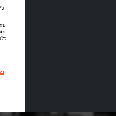
ัง
แซม
ษณะ
ร็ว
ิม