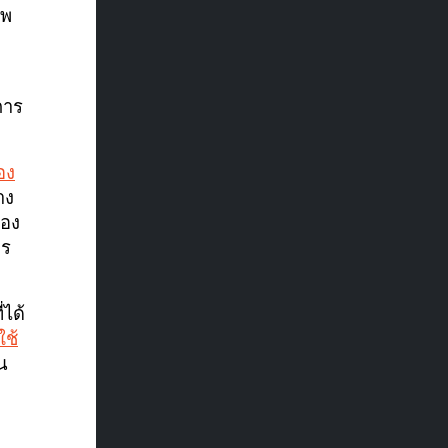
าพ
การ
อง
าง
ของ
าร
ได้
ช้
น
ก