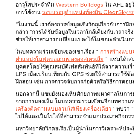
อาวุโสประจำทีม
Western Bulldogs
ใน AFL อยู่
การใช้งาน
ระบบระบุตำแหน่งท้องถิ่น ClearSky 
“ในงานนี้ เราต้องการข้อมูลเชิงวัตถุเกี่ยวกับการฝ
กล่าว “การได้รับข้อมูลในเวลาใกล้เคียงกับเวลาจ
ช่วยให้เราสามารถเปลี่ยนแปลงได้ในขณะดำเนินการ
ในบทความร่วมเขียนของเขาเรื่อง "
การสร้างแบบจ
ตำแหน่งในฟุตบอลกฎของออสเตรเลีย
" แซมได้เสน
บุคคลโดยใช้คุณสมบัติเฟสสัมพันธ์ที่ได้จากความเร็
LPS เมื่อเปรียบเทียบกับ GPS ช่วยให้สามารถใช้ข้
ฝึกสอน เช่น การตรวจจับการก่อตัวหรือวิธีการตอบ
นอกจากนี้ แซมยังมองเห็นศักยภาพมหาศาลในการผสม
จากการมองเห็น ในบทความร่วมเขียนอีกบทความหนึ่
เครื่องติดตามแบบสวมใส่เพียงเครื่องเดียว
' พบว่า 
ไปได้และเป็นไปได้ที่สามารถจำแนกประเภทกิจกรรมท
มหาวิทยาลัยวิกตอเรียเป็นผู้นำในการวิเคราะห์ประ