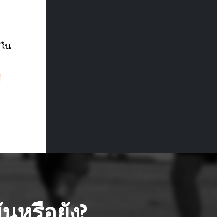
้ใน
่
นหรือยัง?