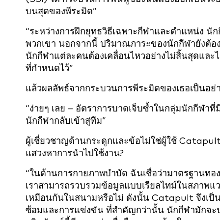
บนสุดของพีระมิด”
“ระหว่างการฝึกยุทธวิธีเฉพาะกีฬาและตำแหน่ง นักก
พวกเขา นอกจากนี้ ปริมาณภาระของนักกีฬายังต้อง
นักกีฬาแต่ละคนต้องเคลื่อนไหวอย่างไม่สิ้นสุดแล
ที่กำหนดไว้”
แล้วผลลัพธ์จากกระบวนการพีระมิดของเธอเป็นอย่า
“ง่ายๆ เลย – อัตราการบาดเจ็บซ้ำในกลุ่มนักกีฬาที่ม
นักกีฬากลับเข้าสู่ทีม”
ผู้เชี่ยวชาญด้านกระดูกและข้อไม่ใช่ผู้ใช้ Catapul
แสวงหาการนำไปใช้งาน?
“ในด้านการกายภาพบำบัด ฉันเชื่อว่ามาตรฐานทองค
เราสามารถรวบรวมข้อมูลแบบเรียลไทม์ในสภาพแวดล้
เหมือนกันในสนามหรือไม่ ดังนั้น Catapult จึงเป
ซ้อมและการแข่งขัน ที่สำคัญกว่านั้น นักกีฬามักจ