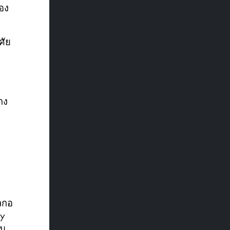
อง
ศัย
าง
ลกอ
py
าน