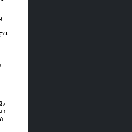
ง
ฐาน
ง
่ง
ไหว
ึก
ะ