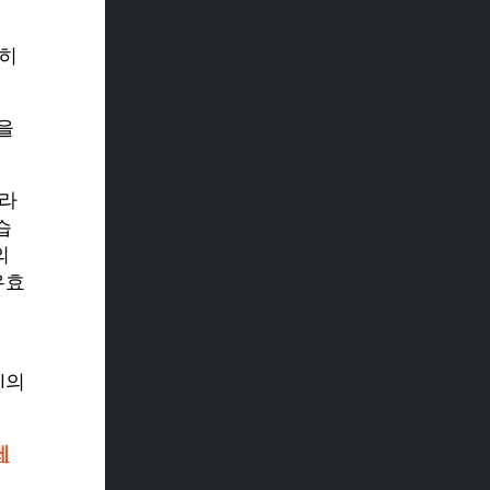
저히
을
처라
습
의
유효
I의
세