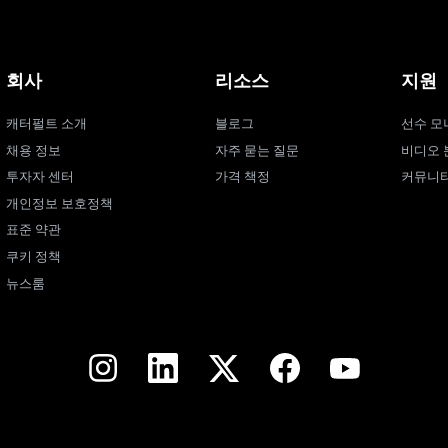
회사
리소스
지원
캐터펄트 소개
블로그
선수 모
채용 정보
자주 묻는 질문
비디오 
투자자 센터
가격 책정
커뮤니
개인정보 보호정책
표준 약관
쿠키 정책
뉴스룸