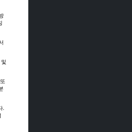
방
칭
서
 및
 또
분
.
적