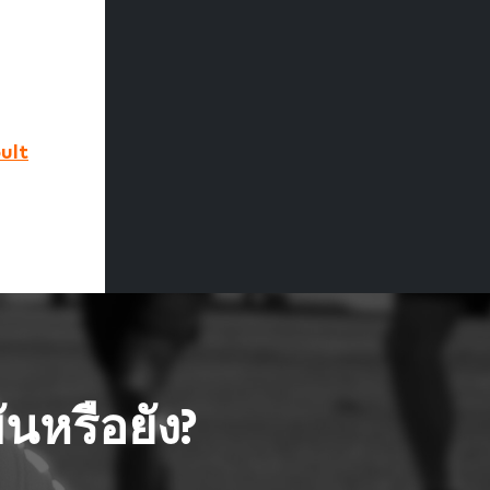
pult
นหรือยัง?