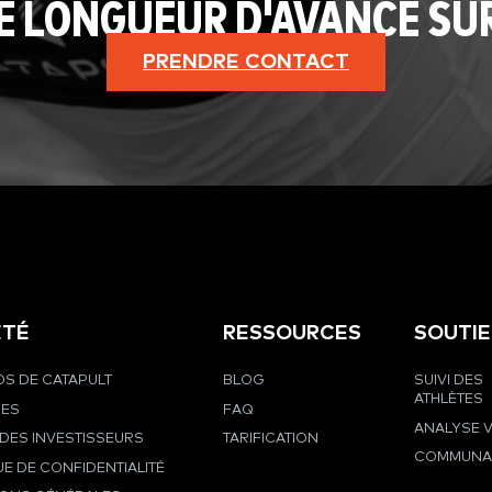
E LONGUEUR D'AVANCE SU
PRENDRE CONTACT
ÉTÉ
RESSOURCES
SOUTI
S DE CATAPULT
BLOG
SUIVI DES
ATHLÈTES
RES
FAQ
ANALYSE 
DES INVESTISSEURS
TARIFICATION
COMMUNA
UE DE CONFIDENTIALITÉ