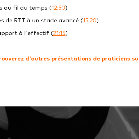
s au fil du temps (
12:50
)
s de RTT à un stade avancé (
15:20
)
pport à l'effectif (
21:15
)
rouverez d'autres présentations de praticiens su