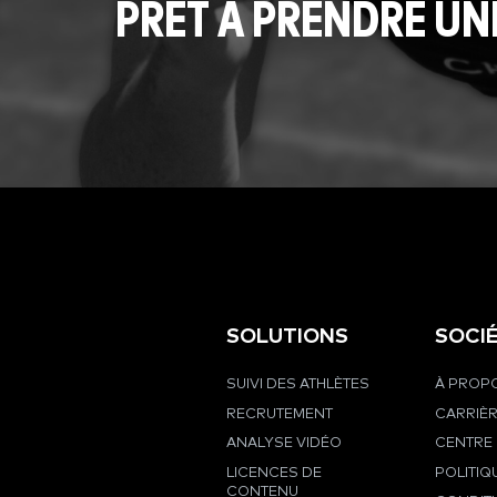
PRÊT À PRENDRE UN
SOLUTIONS
SOCI
SUIVI DES ATHLÈTES
À PROPO
RECRUTEMENT
CARRIÈ
ANALYSE VIDÉO
CENTRE 
LICENCES DE
POLITIQ
CONTENU