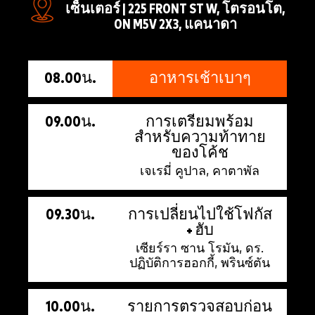
เซ็นเตอร์ | 225 FRONT ST W, โตรอนโต,
ON M5V 2X3, แคนาดา
08.00น.
อาหารเช้าเบาๆ
09.00น.
การเตรียมพร้อม
สำหรับความท้าทาย
ของโค้ช
เจเรมี่ คูปาล, คาตาพัล
09.30น.
การเปลี่ยนไปใช้โฟกัส
+ ฮับ
เซียร์รา ซาน โรมัน, ดร.
ปฏิบัติการฮอกกี้, พรินซ์ตัน
10.00น.
รายการตรวจสอบก่อน