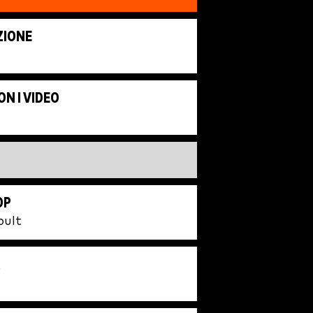
ZIONE
ON I VIDEO
OP
pult
R