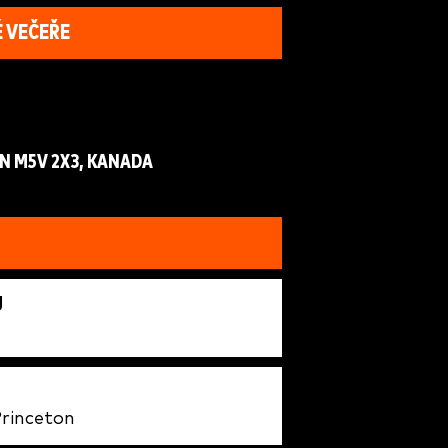
É VEČEŘE
N M5V 2X3, KANADA
Ů
Princeton