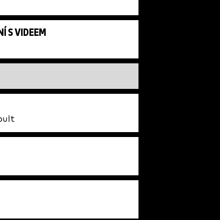
Í S VIDEEM
pult