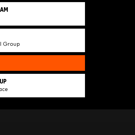
NAM
ll Group
TUP
ace