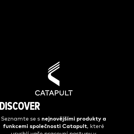
DISCOVER
Seznamte se s
nejnovějšími produkty a
funkcemi společnosti Catapult
, které
urychlí vaše pracovní postupy v