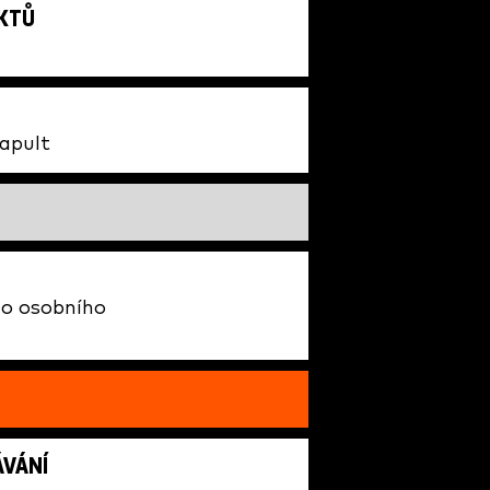
UKTŮ
tapult
ho osobního
ÁVÁNÍ