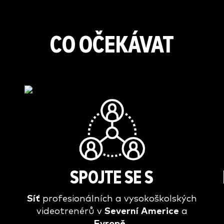
CO OČEKÁVAT
é
SPOJTE SE S
Síť
profesionálních a vysokoškolských
videotrenérů v
Severní Americe
a
Evropě
.