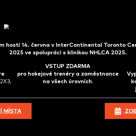
 hostí 14. června v InterContinental Toronto Ce
2025 ve spolupráci s klinikou NHLCA 2025.
VSTUP ZDARMA
re
pro hokejové trenéry a zaměstnance
Vyp
 2X3,
na
všech úrovních
.
k
 MÍSTA
ZO