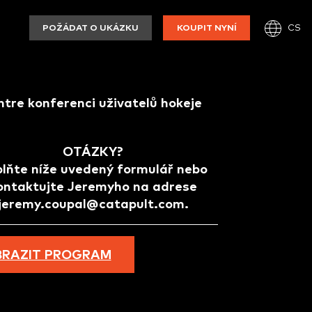
CS
POŽÁDAT O UKÁZKU
KOUPIT NYNÍ
ntre konferenci uživatelů hokeje
OTÁZKY?
lňte níže uvedený formulář nebo
ontaktujte Jeremyho na adrese
jeremy.coupal@catapult.com.
BRAZIT PROGRAM