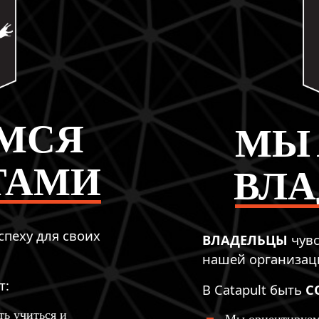
МСЯ
МЫ
ТАМИ
ВЛ
успеху для своих
ВЛАДЕЛЬЦЫ
чувс
нашей организац
т
:
В Catapult быть
С
ь учиться и