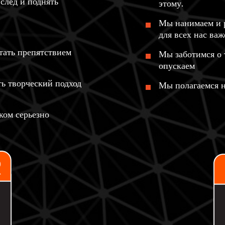
след и поднять
этому.
Мы нанимаем и р
для всех нас ва
тать препятствием
Мы заботимся о 
опускаем
ь творческий подход
Мы полагаемся н
ком серьезно