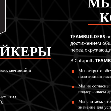
МЫ
К
TEAMBUILDERS
ве
достижением обще
ЕЙКЕРЫ
перед окружающ
В Catapult,
TEAMB
воих мечтаний и
Мы открыто обс
позитивным наст
Мы не согласны 
поддерживаем др
аем это с
Мы считаем, чт
).
значение для ус