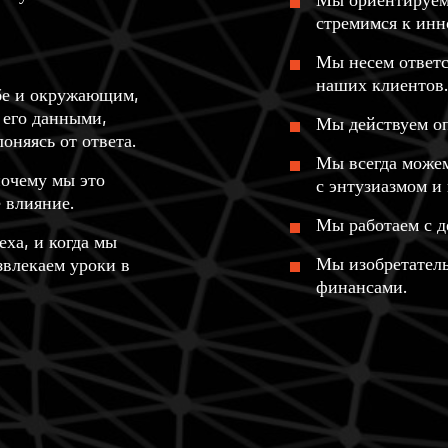
Мы ориентируемс
стремимся к инн
Мы несем ответс
наших клиентов.
бе и окружающим,
 его данными,
Мы действуем оп
оняясь от ответа.
Мы всегда можем
почему мы это
с энтузиазмом и
е влияние.
Мы работаем с д
еха, и когда мы
Мы изобретател
звлекаем уроки в
финансами.