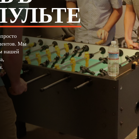
ПУЛЬТЕ
просто
иентов. Мы
ам нашей
а,
я.