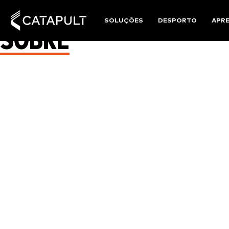
SOLUÇÕES
DESPORTO
APR
SOBRE
LIGAÇÃO
A Conferência anual de utilizadores de futeb
futebol da NCAA e do futebol profissional. Este
Durante este evento, os participantes têm 
apresentações de convidados, worksho
As va
A Catapult cobrirá