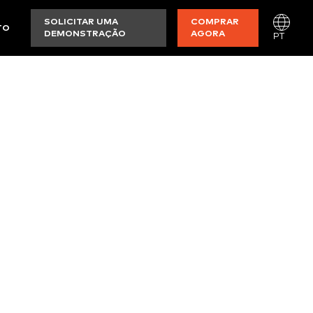
SOLICITAR UMA
COMPRAR
TO
DEMONSTRAÇÃO
AGORA
PT
CA BAIXA
época para o pessoal de desempenho e vídeo de
50 pessoas com o objetivo de educar, colaborar e
s com os outros através de uma variedade de
upo e eventos noturnos de networking.
r hoje!
quarta-feira 21/01.