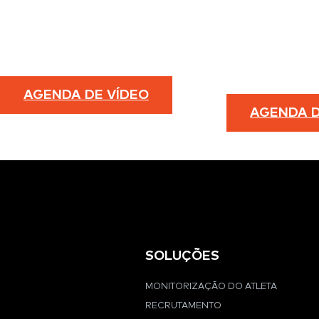
VIDEOCONFERÊNCIA
CONFERÊ
JANEIRO XX + XX
@
THE W HOTEL
1:00
300 12th Ave S, Nashville, TN 37203
300 12th
AGENDA DE VÍDEO
AGENDA 
REGISTO
SOLUÇÕES
MONITORIZAÇÃO DO ATLETA
RECRUTAMENTO