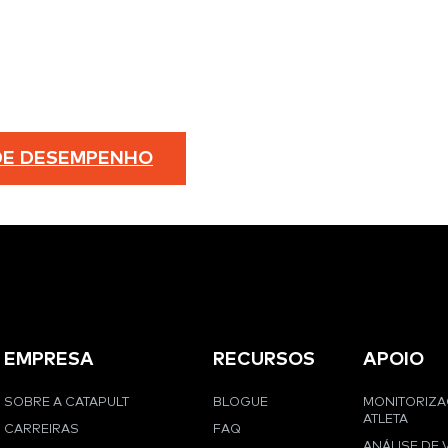
NCIA DE DESEMPENHO
19 + 20 DE JANEIRO
 PM PONTAPÉ DE SAÍDA
@
THE W HOTEL
 Ave S, Nashville, TN 37203
DE DESEMPENHO
EMPRESA
RECURSOS
APOIO
SOBRE A CATAPULT
BLOGUE
MONITORIZ
ATLETA
CARREIRAS
FAQ
ANÁLISE DE 