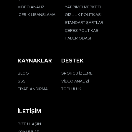
VIDEO ANALIZI
YATIRIMCI MERKEZI
İÇERIK LISANSLAMA
GIZLILIK POLITIKASI
STANDART ŞARTLAR
ÇEREZ POLITIKASI
HABER ODASI
KAYNAKLAR
DESTEK
BLOG
SPORCU İZLEME
SSS
VIDEO ANALIZI
FIYATLANDIRMA
TOPLULUK
İLETIŞIM
BIZE ULAŞIN