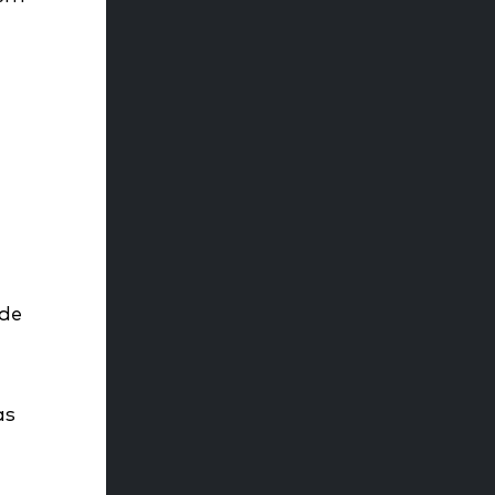
de
as