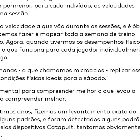
m pormenor, para cada indivíduo, as velocidades
ma sessão.
 velocidade a que vão durante as sessões, e é ób
odemos fazer é mapear toda a semana de treino
go. Agora, quando tivermos os desempenhos físico
r o que funciona para cada jogador individualmen
go.
anas - a que chamamos microciclos - replicar es
ondições físicas ideais para o sábado."
amental para compreender melhor o que levou a
 a compreender melhor.
timos anos, fizemos um levantamento exato do
 alguns padrões, e foram detectados alguns padrõ
 pelos dispositivos Catapult, tentamos obviament
.