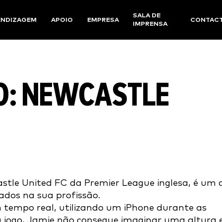
SALA DE
ENDIZAGEM
APOIO
EMPRESA
CONTAC
IMPRENSA
O: NEWCASTLE
astle United FC da Premier League inglesa, é um 
dos na sua profissão.
 tempo real, utilizando um iPhone durante as
da jogo, Jamie não consegue imaginar uma altura