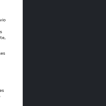
vio
s
te,
ses
es
e