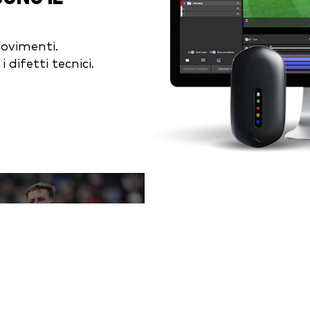
movimenti.
 difetti tecnici.
MA ECCO COSA NO
Quanto è stato difficile 
Quanto carico richiedev
è sostenibile o si tratta
effettivamente pronto a 