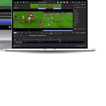
N PUÒ DIRVI IL VIDEO:
lo sforzo? L'atleta era all'85% o al 95%?
a quella sequenza? Lo schema di movimento
 di una compensazione? L'atleta è
ripetere lo sforzo a quell'intensità domani?