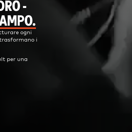
DRO -
CAMPO.
tturare ogni
 trasformano i
ult per una