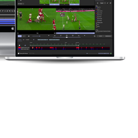
О ВИДЕО НЕ МОЖЕТ
Ь:
о усилие? Был ли спортсмен на уровне 85% или
овала эта последовательность? Устойчива ли эта
омпенсируют ее? Готовы ли они завтра снова