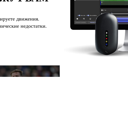
ируете движения.
нические недостатки.
НО ВОТ ЧТ
ВАМ СКАЗАТ
Насколько тяжелым было эт
95%? Какую нагрузку потреб
модель движений, или они к