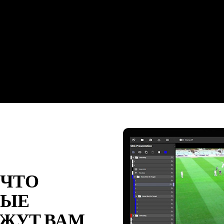
 ЧТО
МЫЕ
АЖУТ ВАМ