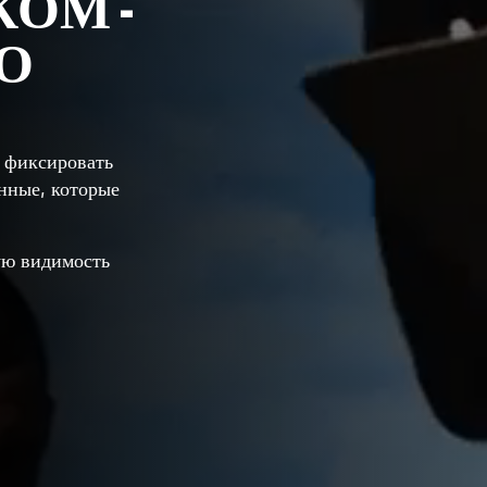
ОМ -
ГО
 фиксировать
анные, которые
ю видимость