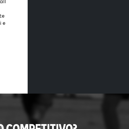
all
te
i e