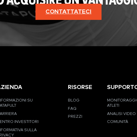
AD ACQUISIRE UN VANTAGGI
CONTATTATECI
AZIENDA
RISORSE
SUPPORT
NFORMAZIONI SU
BLOG
MONITORAGGI
ATAPULT
ATLETI
FAQ
ARRIERA
ANALISI VIDEO
PREZZI
ENTRO INVESTITORI
COMUNITÀ
NFORMATIVA SULLA
RIVACY