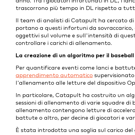
anno. Tra i giocatori infortunati in DL, i l
trascorrono più tempo in DL rispetto a tutte 
Il team di analisti di Catapult ha cercato
portano a questi infortuni da sovraccarico, co
oggettivi sul volume e sull'intensità di quest
controllare i carichi di allenamento.
La creazione di un algoritmo per il baseball
Per quantificare eventi come lanci e battu
apprendimento automatico
supervisionato 
l'allenamento alle letture del dispositivo O
In particolare, Catapult ha costruito un a
sessioni di allenamento di varie squadre di bas
allenamento contengono letture di accelerome
battute o altro, per decine di giocatori e vari
È stata introdotta una soglia sul carico del g