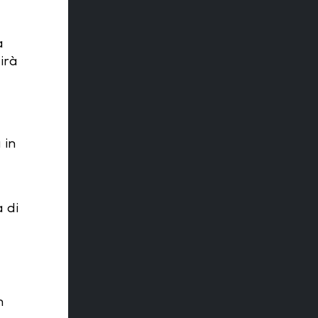
a
irà
 in
 di
n