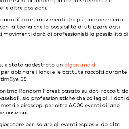
anciatori si infortunano più frequentemente e
le altre posizioni.
 di quantificare i movimenti che più comunemente
n la teoria che la possibilità di utilizzare dati
i movimenti darà ai professionisti la possibilità di
te, è stato addestrato un
algoritmo di
per abbinare i lanci e le battute raccolti durante
ptimEye S5.
lgoritmo Random Forest basato su dati raccolti da
eball, sia professionistiche che collegiali. I dati d
tri e giroscopi per oltre 6.000 eventi di lanci,
e posizioni.
iocatore per isolare gli eventi esplosivi da altri