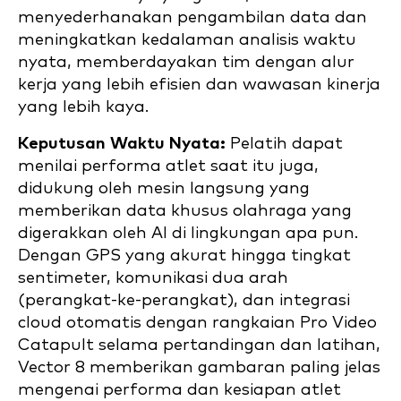
menyederhanakan pengambilan data dan
meningkatkan kedalaman analisis waktu
nyata, memberdayakan tim dengan alur
kerja yang lebih efisien dan wawasan kinerja
yang lebih kaya.
Keputusan Waktu Nyata:
Pelatih dapat
menilai performa atlet saat itu juga,
didukung oleh mesin langsung yang
memberikan data khusus olahraga yang
digerakkan oleh AI di lingkungan apa pun.
Dengan GPS yang akurat hingga tingkat
sentimeter, komunikasi dua arah
(perangkat-ke-perangkat), dan integrasi
cloud otomatis dengan rangkaian Pro Video
Catapult selama pertandingan dan latihan,
Vector 8 memberikan gambaran paling jelas
mengenai performa dan kesiapan atlet