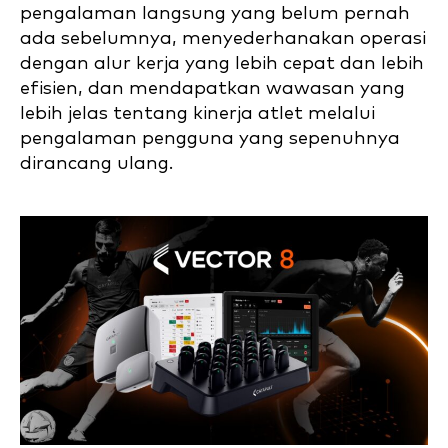
pengalaman langsung yang belum pernah
ada sebelumnya, menyederhanakan operasi
dengan alur kerja yang lebih cepat dan lebih
efisien, dan mendapatkan wawasan yang
lebih jelas tentang kinerja atlet melalui
pengalaman pengguna yang sepenuhnya
dirancang ulang.