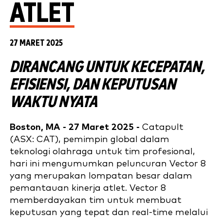
ATLET
27 MARET 2025
DIRANCANG UNTUK KECEPATAN,
EFISIENSI, DAN KEPUTUSAN
WAKTU NYATA
Boston, MA - 27 Maret 2025 -
Catapult
(ASX: CAT), pemimpin global dalam
teknologi olahraga untuk tim profesional,
hari ini mengumumkan peluncuran Vector 8
yang merupakan lompatan besar dalam
pemantauan kinerja atlet. Vector 8
memberdayakan tim untuk membuat
keputusan yang tepat dan real-time melalui