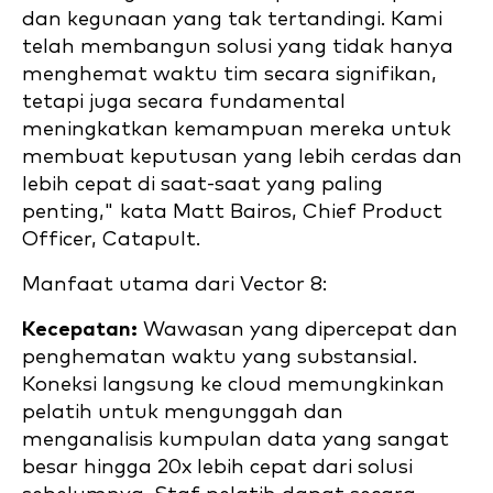
dan kegunaan yang tak tertandingi. Kami
telah membangun solusi yang tidak hanya
menghemat waktu tim secara signifikan,
tetapi juga secara fundamental
meningkatkan kemampuan mereka untuk
membuat keputusan yang lebih cerdas dan
lebih cepat di saat-saat yang paling
penting," kata Matt Bairos, Chief Product
Officer, Catapult.
Manfaat utama dari Vector 8:
Kecepatan:
Wawasan yang dipercepat dan
penghematan waktu yang substansial.
Koneksi langsung ke cloud memungkinkan
pelatih untuk mengunggah dan
menganalisis kumpulan data yang sangat
besar hingga 20x lebih cepat dari solusi