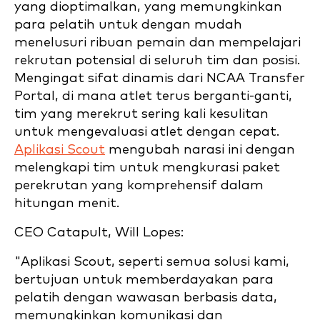
yang dioptimalkan, yang memungkinkan
para pelatih untuk dengan mudah
menelusuri ribuan pemain dan mempelajari
rekrutan potensial di seluruh tim dan posisi.
Mengingat sifat dinamis dari NCAA Transfer
Portal, di mana atlet terus berganti-ganti,
tim yang merekrut sering kali kesulitan
untuk mengevaluasi atlet dengan cepat.
Aplikasi Scout
mengubah narasi ini dengan
melengkapi tim untuk mengkurasi paket
perekrutan yang komprehensif dalam
hitungan menit.
CEO Catapult, Will Lopes:
"Aplikasi Scout, seperti semua solusi kami,
bertujuan untuk memberdayakan para
pelatih dengan wawasan berbasis data,
memungkinkan komunikasi dan