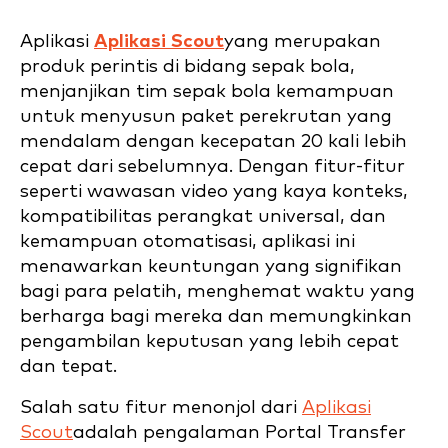
Aplikasi
Aplikasi Scout
yang merupakan
produk perintis di bidang sepak bola,
menjanjikan tim sepak bola kemampuan
untuk menyusun paket perekrutan yang
mendalam dengan kecepatan 20 kali lebih
cepat dari sebelumnya. Dengan fitur-fitur
seperti wawasan video yang kaya konteks,
kompatibilitas perangkat universal, dan
kemampuan otomatisasi, aplikasi ini
menawarkan keuntungan yang signifikan
bagi para pelatih, menghemat waktu yang
berharga bagi mereka dan memungkinkan
pengambilan keputusan yang lebih cepat
dan tepat.
Salah satu fitur menonjol dari
Aplikasi
Scout
adalah pengalaman Portal Transfer