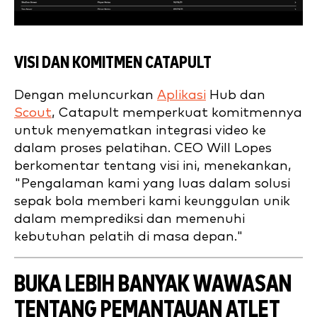
VISI DAN KOMITMEN CATAPULT
Dengan meluncurkan
Aplikasi
Hub dan
Scout
, Catapult memperkuat komitmennya
untuk menyematkan integrasi video ke
dalam proses pelatihan. CEO Will Lopes
berkomentar tentang visi ini, menekankan,
"Pengalaman kami yang luas dalam solusi
sepak bola memberi kami keunggulan unik
dalam memprediksi dan memenuhi
kebutuhan pelatih di masa depan."
BUKA LEBIH BANYAK WAWASAN
TENTANG PEMANTAUAN ATLET