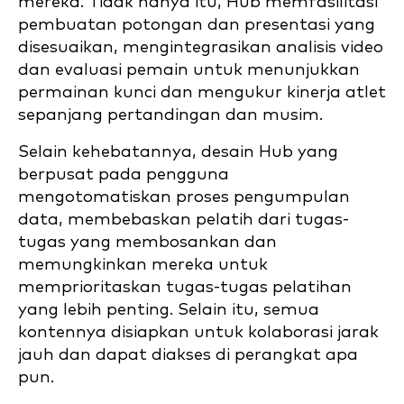
mereka. Tidak hanya itu, Hub memfasilitasi
pembuatan potongan dan presentasi yang
disesuaikan, mengintegrasikan analisis video
dan evaluasi pemain untuk menunjukkan
permainan kunci dan mengukur kinerja atlet
sepanjang pertandingan dan musim.
Selain kehebatannya, desain Hub yang
berpusat pada pengguna
mengotomatiskan proses pengumpulan
data, membebaskan pelatih dari tugas-
tugas yang membosankan dan
memungkinkan mereka untuk
memprioritaskan tugas-tugas pelatihan
yang lebih penting. Selain itu, semua
kontennya disiapkan untuk kolaborasi jarak
jauh dan dapat diakses di perangkat apa
pun.