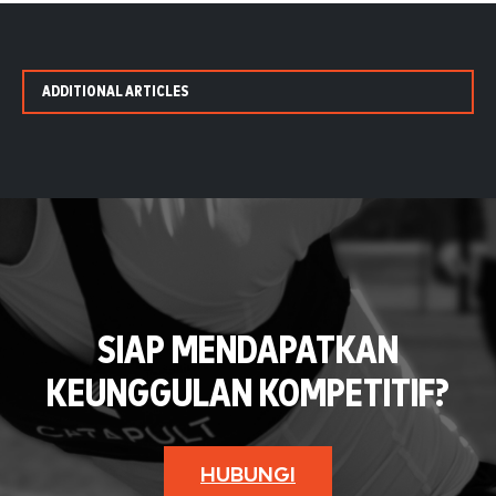
ADDITIONAL ARTICLES
SIAP MENDAPATKAN
KEUNGGULAN KOMPETITIF?
HUBUNGI