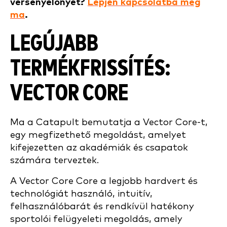
versenyelőnyét?
Lépjen kapcsolatba még
ma
.
LEGÚJABB
TERMÉKFRISSÍTÉS:
VECTOR CORE
Ma a Catapult bemutatja a Vector Core-t,
egy megfizethető megoldást, amelyet
kifejezetten az akadémiák és csapatok
számára terveztek.
A Vector Core Core a legjobb hardvert és
technológiát használó, intuitív,
felhasználóbarát és rendkívül hatékony
sportolói felügyeleti megoldás, amely