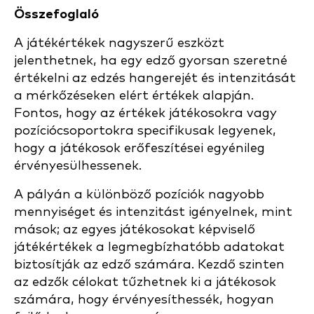
Összefoglaló
A játékértékek nagyszerű eszközt
jelenthetnek, ha egy edző gyorsan szeretné
értékelni az edzés hangerejét és intenzitását
a mérkőzéseken elért értékek alapján.
Fontos, hogy az értékek játékosokra vagy
pozíciócsoportokra specifikusak legyenek,
hogy a játékosok erőfeszítései egyénileg
érvényesülhessenek.
A pályán a különböző pozíciók nagyobb
mennyiséget és intenzitást igényelnek, mint
mások; az egyes játékosokat képviselő
játékértékek a legmegbízhatóbb adatokat
biztosítják az edző számára. Kezdő szinten
az edzők célokat tűzhetnek ki a játékosok
számára, hogy érvényesíthessék, hogyan