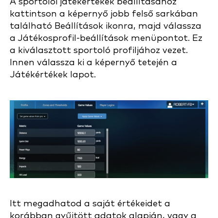
A sportolói játékértékek beállításához
kattintson a képernyő jobb felső sarkában
található Beállítások ikonra, majd válassza
a Játékosprofil-beállítások menüpontot. Ez
a kiválasztott sportoló profiljához vezet.
Innen válassza ki a képernyő tetején a
Játékértékek lapot.
Itt megadhatod a saját értékeidet a
korábban gyűjtött adatok alapján, vagy a