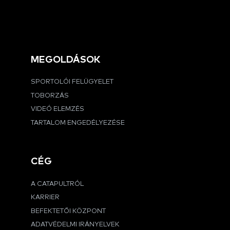
MEGOLDÁSOK
SPORTOLÓI FELÜGYELET
TOBORZÁS
VIDEÓ ELEMZÉS
TARTALOM ENGEDÉLYEZÉSE
CÉG
A CATAPULTRÓL
KARRIER
BEFEKTETŐI KÖZPONT
ADATVÉDELMI IRÁNYELVEK