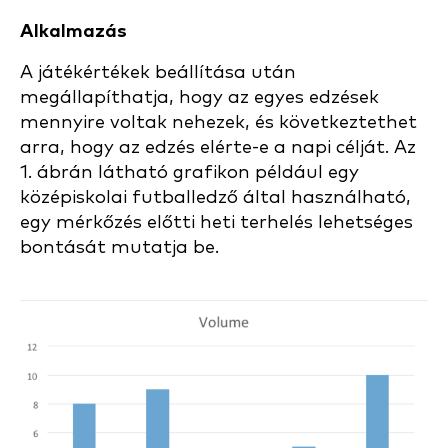
Alkalmazás
A játékértékek beállítása után
megállapíthatja, hogy az egyes edzések
mennyire voltak nehezek, és következtethet
arra, hogy az edzés elérte-e a napi célját. Az
1. ábrán látható grafikon például egy
középiskolai futballedző által használható,
egy mérkőzés előtti heti terhelés lehetséges
bontását mutatja be.