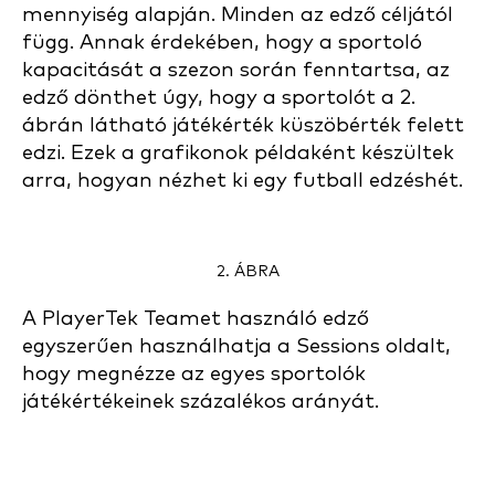
mennyiség alapján. Minden az edző céljától
függ. Annak érdekében, hogy a sportoló
kapacitását a szezon során fenntartsa, az
edző dönthet úgy, hogy a sportolót a 2.
ábrán látható játékérték küszöbérték felett
edzi. Ezek a grafikonok példaként készültek
arra, hogyan nézhet ki egy futball edzéshét.
2. ÁBRA
A PlayerTek Teamet használó edző
egyszerűen használhatja a Sessions oldalt,
hogy megnézze az egyes sportolók
játékértékeinek százalékos arányát.