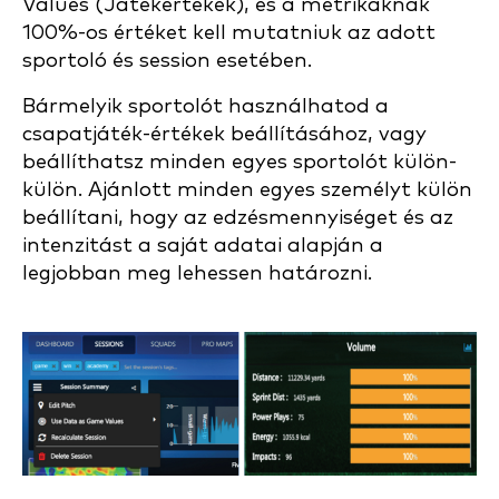
Values (Játékértékek), és a metrikáknak
100%-os értéket kell mutatniuk az adott
sportoló és session esetében.
Bármelyik sportolót használhatod a
csapatjáték-értékek beállításához, vagy
beállíthatsz minden egyes sportolót külön-
külön. Ajánlott minden egyes személyt külön
beállítani, hogy az edzésmennyiséget és az
intenzitást a saját adatai alapján a
legjobban meg lehessen határozni.