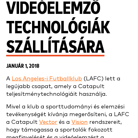
VIDEÓELEMZŐ
TECHNOLÓGIÁK
SZÁLLÍTÁSÁRA
JANUÁR 1, 2018
A
Los Angeles-i Futballklub
(LAFC) lett a
legújabb csapat, amely a Catapult
teljesítménytechnológiáit használja.
Mivel a klub a sporttudományi és elemzési
tevékenységét kívánja megerősíteni, a LAFC
a Catapult
Vector
és a
Vision
rendszereit,
hogy támogassa a sportolók fokozott
megfigyelését és a videóelemzést a