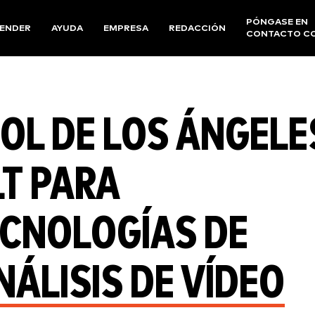
PÓNGASE EN
ENDER
AYUDA
EMPRESA
REDACCIÓN
CONTACTO C
BOL DE LOS ÁNGELE
LT PARA
ECNOLOGÍAS DE
ÁLISIS DE VÍDEO