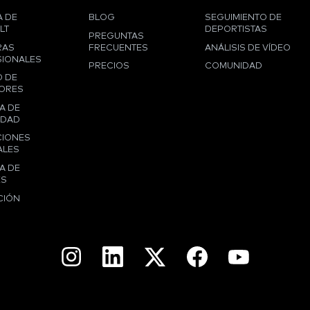
 DE
BLOG
SEGUIMIENTO DE
LT
DEPORTISTAS
PREGUNTAS
RAS
FRECUENTES
ANÁLISIS DE VÍDEO
IONALES
PRECIOS
COMUNIDAD
 DE
ORES
A DE
IDAD
CIONES
ALES
A DE
ES
CIÓN