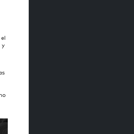
 el
 y
as
mo