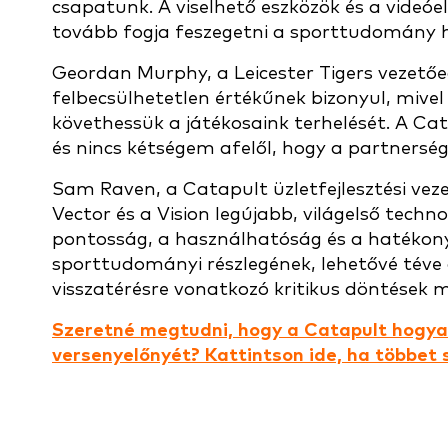
csapatunk. A viselhető eszközök és a videó
tovább fogja feszegetni a sporttudomány h
Geordan Murphy, a Leicester Tigers vezetőed
felbecsülhetetlen értékűnek bizonyul, miv
követhessük a játékosaink terhelését. A Ca
és nincs kétségem afelől, hogy a partnersé
Sam Raven, a Catapult üzletfejlesztési veze
Vector és a Vision legújabb, világelső tech
pontosság, a használhatóság és a hatékonys
sporttudományi részlegének, lehetővé téve 
visszatérésre vonatkozó kritikus döntések 
Szeretné megtudni, hogy a Catapult hogya
versenyelőnyét? Kattintson ide, ha többet