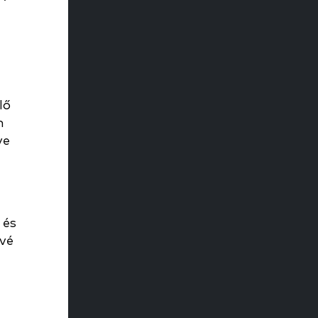
lő
n
ve
 és
ővé