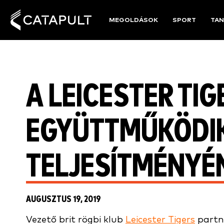
MEGOLDÁSOK
SPORT
TAN
A LEICESTER TIG
EGYÜTTMŰKÖDIK
TELJESÍTMÉNYÉ
AUGUSZTUS 19, 2019
Vezető brit rögbi klub
Leicester Tigers
partne