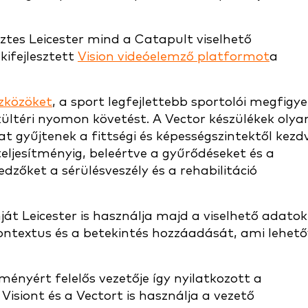
ztes Leicester mind a Catapult viselhető
kifejlesztett
Vision videóelemző platformot
a
zközöket
, a sport legfejlettebb sportolói megfigye
 kültéri nyomon követést. A Vector készülékek olya
 gyűjtenek a fittségi és képességszintektől kezd
 teljesítményig, beleértve a gyűrődéseket és a
edzőket a sérülésveszély és a rehabilitáció
át Leicester is használja majd a viselhető adatok
kontextus és a betekintés hozzáadását, ami lehet
ítményért felelős vezetője így nyilatkozott a
Visiont és a Vectort is használja a vezető