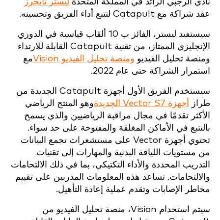
نادي الرجبي الرائد في المملكة المتحدة
ليستر تايجرز
عقد شراكة مع Catapult لتتبع أداء الفريق وتحسينه.
سيستفيد ليستر، الفائز ب 10 ألقاب قياسية في الدوري
الإنجليزي الممتاز، من تقنية Catapult القابلة للارتداء
ومنصة تحليل الفيديو
ومنصة تحليل الفيديو Vision
مع
استمرار الشراكة حتى عام 2022.
سيستخدم الفريق الأول أجهزة Catapult الجديدة من
طراز
أجهزة Vector S7 الجديدة
وهو المنتج الرياضي
الأكثر تقدمًا في مجال مراقبة الرياضيين والذي يسمح
بالتتبع في الأماكن المغلقة والمفتوحة على حد سواء.
تحتوي أجهزة Vector على مستشعرات تجمع البيانات
من مستويات اللياقة البدنية والمهارات إلى تقنيات
التدريب المحددة والأداء التكتيكي، بما في ذلك الالتحامات
والالتحامات. تساعد هذه المعلومات المدربين على تقييم
مخاطر الإصابات وتقدم عملية إعادة التأهيل.
سيتم استخدام Vision، منصة تحليل الفيديو من