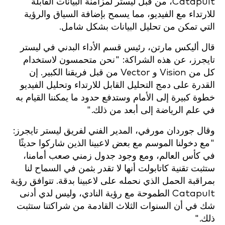
Catapult، من قبل ليستر لمزامنة البيانات القابلة
للارتداء مع الفيديو، مما يسمح بإضافة السياق والرؤية
التي تمكن من تحليل البيانات بشكل شامل.
قال أليكس مارتن، رئيس قسم الأداء البدني في ليستر
تايجرز، عن هذه الشراكة: "نحن متحمسون لاستخدام
كل من Vision و Vector من قبل فريقنا الكبير. إن
القدرة على دمج التحليل القابل للارتداء وتحليل الفيديو
خطوة كبيرة إلى الأمام وستدفع حدود ما يمكننا القيام به
في علم الرياضة إلى أبعد من ذلك."
وقال جوردان مورفي، المدير الفني لفريق ليستر تايجرز:
"مع دخولنا الموسم مع بعض لاعبينا الذين شاركوا حديثًا
في كأس العالم، ومع وجود جدول زمني صعب أمامنا،
ستثبت تقنية كاتابولت أنها لا تقدر بثمن في السماح لنا
بمراقبة الحمل الذي نحمله على لاعبينا بدقة. تتوافق رؤية
Catapult الطموحة مع رؤية النادي، وليس لدي أدنى
شك في أن السنوات الثلاث القادمة من شراكتنا ستثبت
ذلك."