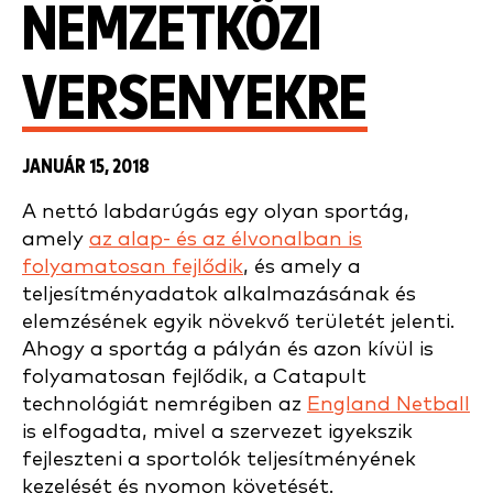
NEMZETKÖZI
VERSENYEKRE
JANUÁR 15, 2018
A nettó labdarúgás egy olyan sportág,
amely
az alap- és az élvonalban is
folyamatosan fejlődik
, és amely a
teljesítményadatok alkalmazásának és
elemzésének egyik növekvő területét jelenti.
Ahogy a sportág a pályán és azon kívül is
folyamatosan fejlődik, a Catapult
technológiát nemrégiben az
England Netball
is elfogadta, mivel a szervezet igyekszik
fejleszteni a sportolók teljesítményének
kezelését és nyomon követését.