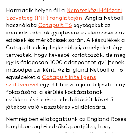
Harmadik helyen áll a
Nemzetközi Hálózati
Szövetség (INF) ranglistáján
, Anglia Netball
használata
Catapult T6
egységeket az
inerciális adatok gyűjtésére és elemzésére az
edzések és mérkőzések során. A készülékek a
Catapult eddigi legkisebbjei, amelyeket úgy
terveztek, hogy kevésbé korlátozzák, de még
így is átlagosan 1000 adatpontot gyűjtenek
másodpercenként. Az England Netball a T6
egységeket a
Catapult intelligens
szoftverével
együtt használja a teljesítmény
fokozására, a sérülés kockázatának
csökkentésére és a rehabilitációt követő
játékba való visszatérés validálására.
Nemrégiben ellátogattunk az England Roses
loughborough-i edzőközpontjába, hogy