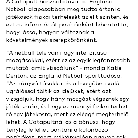
A Catapult használatával az England
Netball alaposabban meg tudta érteni a
játékosok fizikai terhelését az elit szinten, és
ezt az információt pozíciónként lebontotta,
hogy lássa, hogyan változnak a
követelmények szerepkörönként.
"A netball tele van nagy intenzitású
mozgásokkal, ezért ez az egyik legfontosabb
mutató, amit vizsgálunk" - mondja Katie
Denton, az England Netball sporttudósa.
"Az irányváltásokkal és a levegőben való
ugrálással töltik az idejüket, ezért azt
vizsgáljuk, hogy hány mozgást végeznek egy
játék során, és hogy ez mennyi fizikai terhet
ró egy játékosra, mert ez eléggé megterhelő
lehet. A Catapultnál az a bónusz, hogy
tényleg le lehet bontani a különböző
pozíciókat, mert nyilvánvalóan nagyon sok