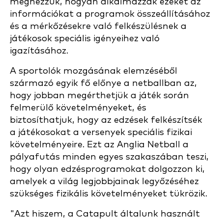
megnézzük, hogyan alkalmazzák ezeket az
információkat a programok összeállításához
és a mérkőzésekre való felkészülésnek a
játékosok speciális igényeihez való
igazításához.
A sportolók mozgásának elemzéséből
származó egyik fő előnye a netballban az,
hogy jobban megérthetjük a játék során
felmerülő követelményeket, és
biztosíthatjuk, hogy az edzések felkészítsék
a játékosokat a versenyek speciális fizikai
követelményeire. Ezt az Anglia Netball a
pályafutás minden egyes szakaszában teszi,
hogy olyan edzésprogramokat dolgozzon ki,
amelyek a világ legjobbjainak legyőzéséhez
szükséges fizikális követelményeket tükrözik.
"Azt hiszem, a Catapult általunk használt