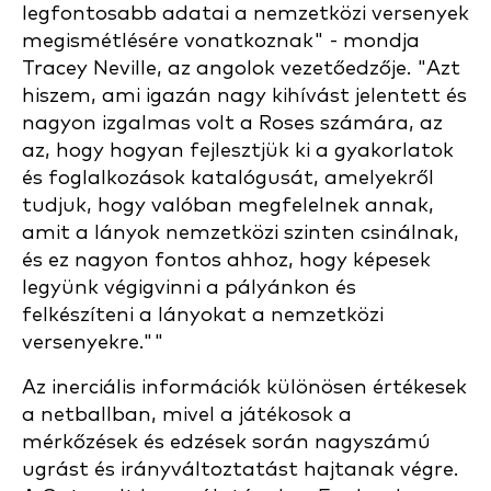
legfontosabb adatai a nemzetközi versenyek
megismétlésére vonatkoznak" - mondja
Tracey Neville, az angolok vezetőedzője. "Azt
hiszem, ami igazán nagy kihívást jelentett és
nagyon izgalmas volt a Roses számára, az
az, hogy hogyan fejlesztjük ki a gyakorlatok
és foglalkozások katalógusát, amelyekről
tudjuk, hogy valóban megfelelnek annak,
amit a lányok nemzetközi szinten csinálnak,
és ez nagyon fontos ahhoz, hogy képesek
legyünk végigvinni a pályánkon és
felkészíteni a lányokat a nemzetközi
versenyekre.""
Az inerciális információk különösen értékesek
a netballban, mivel a játékosok a
mérkőzések és edzések során nagyszámú
ugrást és irányváltoztatást hajtanak végre.