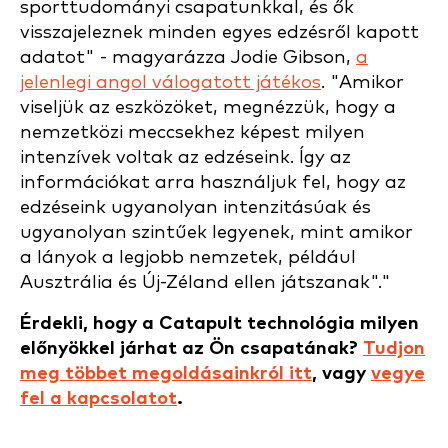
sporttudományi csapatunkkal, és ők
visszajeleznek minden egyes edzésről kapott
adatot" - magyarázza Jodie Gibson,
a
jelenlegi angol válogatott játékos
. "Amikor
viseljük az eszközöket, megnézzük, hogy a
nemzetközi meccsekhez képest milyen
intenzívek voltak az edzéseink. Így az
információkat arra használjuk fel, hogy az
edzéseink ugyanolyan intenzitásúak és
ugyanolyan szintűek legyenek, mint amikor
a lányok a legjobb nemzetek, például
Ausztrália és Új-Zéland ellen játszanak"."
Érdekli, hogy a Catapult technológia milyen
előnyökkel járhat az Ön csapatának?
Tudjon
meg többet megoldásainkról itt
, vagy
vegye
fel a kapcsolatot
.