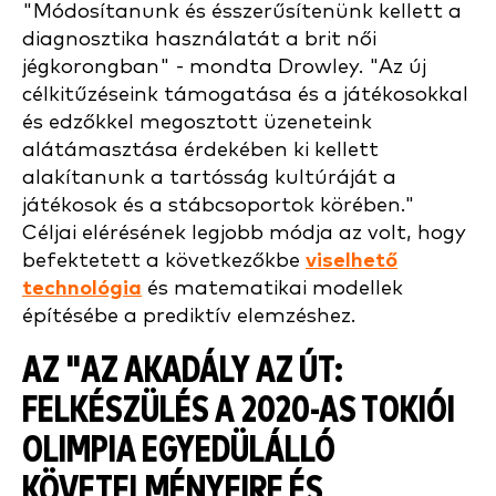
"Módosítanunk és ésszerűsítenünk kellett a
diagnosztika használatát a brit női
jégkorongban" - mondta Drowley. "Az új
célkitűzéseink támogatása és a játékosokkal
és edzőkkel megosztott üzeneteink
alátámasztása érdekében ki kellett
alakítanunk a tartósság kultúráját a
játékosok és a stábcsoportok körében."
Céljai elérésének legjobb módja az volt, hogy
befektetett a következőkbe
viselhető
technológia
és matematikai modellek
építésébe a prediktív elemzéshez.
AZ "
AZ AKADÁLY AZ ÚT:
FELKÉSZÜLÉS A 2020-AS TOKIÓI
OLIMPIA EGYEDÜLÁLLÓ
KÖVETELMÉNYEIRE ÉS