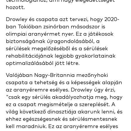
technológiához, ami nagy elégedettséget
hozott.
Drowley és csapata azt tervezi, hogy 2020-
ban Tokióban zsinórban másodszor is
olimpiai aranyérmet nyer. Ez a játékosok
biztonságának újragondolásából, a
sérülések megelőzéséből és a sérülések
rehabilitációjának legjobb gyakorlatainak
optimalizálásából jött létre.
Valójában Nagy-Britannia mezőnyhoki
csapata a tehetség és a képességek alapján
az aranyéremre esélyes. Drowley úgy érzi,
"csak egy sérülés akadályozhatja meg, hogy
ez a csapat megismételje a szereplését. A
világ következő dinasztiája akarunk lenni, és
ehhez egészségesnek és sérülésmentesnek
kell maradniuk. Ez az aranyéremre esélyes