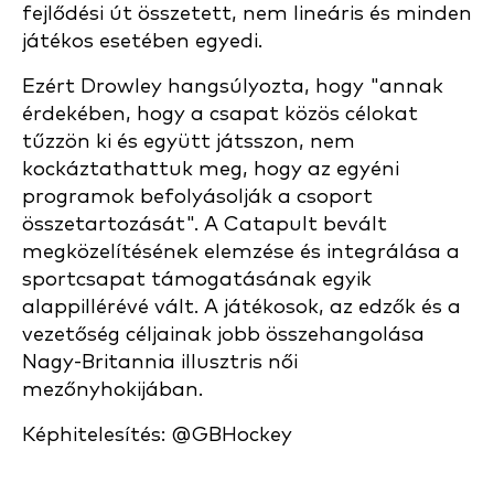
fejlődési út összetett, nem lineáris és minden
játékos esetében egyedi.
Ezért Drowley hangsúlyozta, hogy "annak
érdekében, hogy a csapat közös célokat
tűzzön ki és együtt játsszon, nem
kockáztathattuk meg, hogy az egyéni
programok befolyásolják a csoport
összetartozását". A Catapult bevált
megközelítésének elemzése és integrálása a
sportcsapat támogatásának egyik
alappillérévé vált. A játékosok, az edzők és a
vezetőség céljainak jobb összehangolása
Nagy-Britannia illusztris női
mezőnyhokijában.
Képhitelesítés: @GBHockey