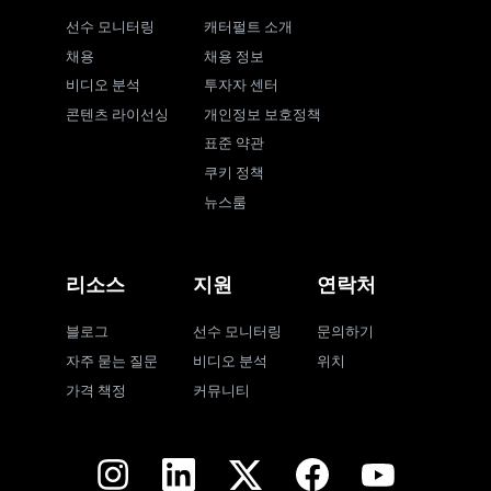
선수 모니터링
캐터펄트 소개
채용
채용 정보
비디오 분석
투자자 센터
콘텐츠 라이선싱
개인정보 보호정책
표준 약관
쿠키 정책
뉴스룸
리소스
지원
연락처
블로그
선수 모니터링
문의하기
자주 묻는 질문
비디오 분석
위치
가격 책정
커뮤니티