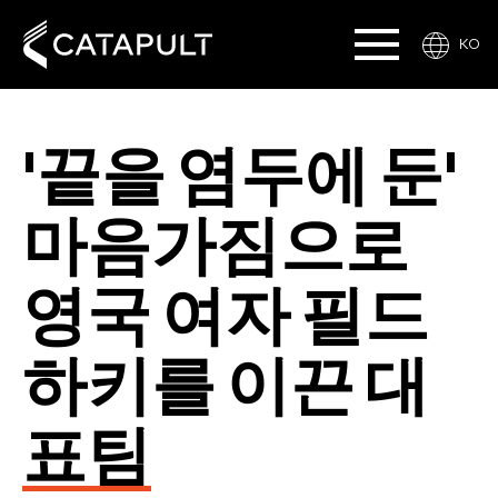
KO
'끝을 염두에 둔'
마음가짐으로
영국 여자 필드
하키를 이끈 대
표팀